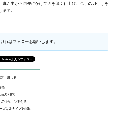
。真ん中から切先にかけて刃を薄く仕上げ、包丁の刃付けを
します。
ろしければフォローお願いします。
次
特徴
cmの剣鉈
も料理にも使える
ーズは3サイズ展開に