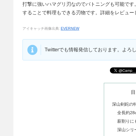
打撃に強いハマグリ刃なのでバトニングも可能です
することで料理もできる刃物です。詳細をレビュー
アイキャッチ画像出典:
EVERNEW
Twitterでも情報発信しております。よ
目
深山剣鉈の
全長約28
薪割りに
深山シリ