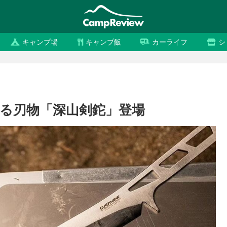
キャンプ場
キャンプ飯
カーライフ
シ
る刃物「深山剣鉈」登場