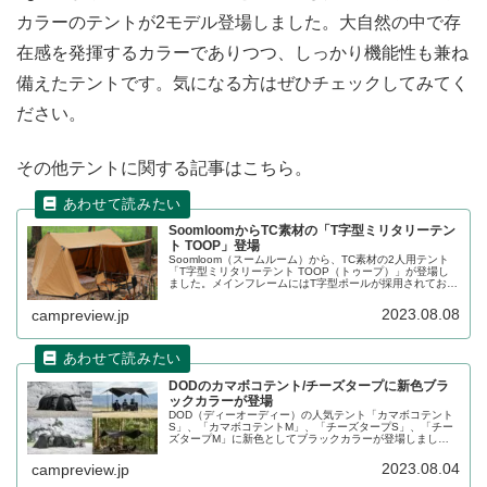
カラーのテントが2モデル登場しました。大自然の中で存
在感を発揮するカラーでありつつ、しっかり機能性も兼ね
備えたテントです。気になる方はぜひチェックしてみてく
ださい。
その他テントに関する記事はこちら。
SoomloomからTC素材の「T字型ミリタリーテン
ト TOOP」登場
Soomloom（スームルーム）から、TC素材の2人用テント
「T字型ミリタリーテント TOOP（トゥープ）」が登場し
ました。メインフレームにはT字型ポールが採用されてお
り、天井を高くすることで幕内空間を広く取ることができ
ます。詳細をレビューします。
2023.08.08
campreview.jp
DODのカマボコテント/チーズタープに新色ブラ
ックカラーが登場
DOD（ディーオーディー）の人気テント「カマボコテント
S」、「カマボコテントM」、「チーズタープS」、「チー
ズタープM」に新色としてブラックカラーが登場しまし
た。遮光性が高く濃い影を作ることができます。詳細をレ
ビューします。
2023.08.04
campreview.jp