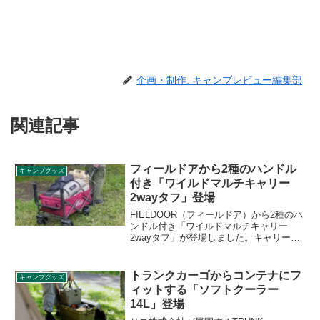
企画・制作: キャンプレビュー編集部
関連記事
フィールドアから2種のハンドル
キャンプグッズ
付き「ワイルドマルチキャリー
2wayタフ」登場
FIELDOOR（フィールドア）から2種のハ
ンドル付き「ワイルドマルチキャリー
2wayタフ」が登場しました。キャリーを
引きやすい片手ハンドルと、押しやすい
両手ハンドルが前後についており、シー
ンや荷物の量に応じて、片手で引いた
トランクカーゴからコンテナにフ
キャンプグッズ
り、両手で押すなど使い分けできます。
ィットする「ソフトクーラー
詳細をレビューします。
14L」登場