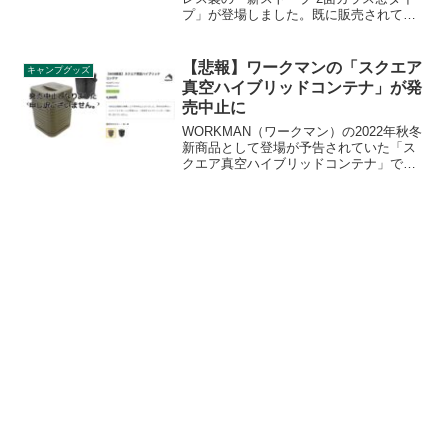
プ」が登場しました。既に販売されてい
る薪ストーブと基本仕様は同等ながら
も、側面にもう1面ガラス窓が増設され、
横からも薪が燃える様子を眺められるよ
【悲報】ワークマンの「スクエア
キャンプグッズ
うになりました。詳細をレビューしま
真空ハイブリッドコンテナ」が発
す。
売中止に
WORKMAN（ワークマン）の2022年秋冬
新商品として登場が予告されていた「ス
クエア真空ハイブリッドコンテナ」です
が、度重なる販売延期アナウンスの末、
2023年8月7日に突如発売自体が中止され
ることになりました。詳細をレビューし
ます。