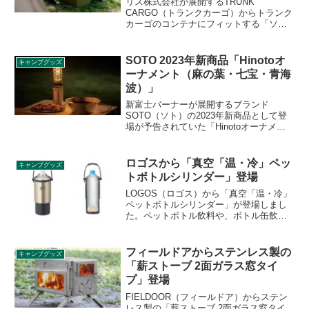
リス株式会社が展開するTRUNK
CARGO（トランクカーゴ）からトランク
カーゴのコンテナにフィットする「ソフ
トクーラー 14L」が登場しました。ソフ
トクーラーをトランクカーゴに収納する
ことで、重い荷物を上に積んだり荷崩れ
SOTO 2023年新商品「Hinotoオ
キャンプグッズ
を防ぐ事ができます。詳細をレビューし
ーナメント（麻の葉・七宝・青海
ます。
波）」
新富士バーナーが展開するブランド
SOTO（ソト）の2023年新商品として登
場が予告されていた「Hinotoオーナメン
ト（麻の葉・七宝・青海波）」が登場し
ました。大ヒットしたガスランタン
Hinoto（ヒノト）のオプション製品で
ロゴスから「真空「温・冷」ペッ
キャンプグッズ
す。詳細をレビューします。
トボトルシリンダー」登場
LOGOS（ロゴス）から「真空「温・冷」
ペットボトルシリンダー」が登場しまし
た。ペットボトル飲料や、ボトル缶飲料
の「冷たい」「温かい」を長時間キープ
できる、LOGOSならではの真空断熱構造
を採用したボトルホルダーです。本体下
フィールドアからステンレス製の
キャンプグッズ
部だけでなく、本体上部にも真空断熱構
「薪ストーブ 2面ガラス窓タイ
造を採用しています。詳細をレビューし
プ」登場
ます。
FIELDOOR（フィールドア）からステン
レス製の「薪ストーブ 2面ガラス窓タイ