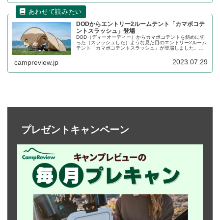
DODからエントリー2ルームテント「カマボコテ
ントスラッシュ」登場
DOD（ディーオーディー）からカマボコテントを斜めに切
った（スラッシュした）ような見た目のエントリー2ルーム
テント「カマボコテントスラッシュ」が登場しました。リ
ビングと寝室が一体型の3人用2ルームテントです。詳細を
レビューします。
2023.07.29
campreview.jp
プレゼントキャンペーン