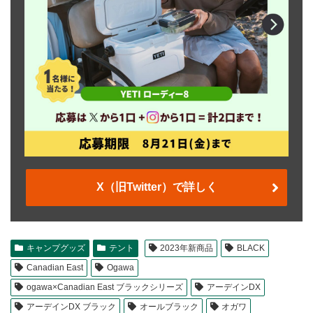
X（旧Twitter）で詳しく
キャンプグッズ
テント
2023年新商品
BLACK
Canadian East
Ogawa
ogawa×Canadian East ブラックシリーズ
アーデインDX
アーデインDX ブラック
オールブラック
オガワ