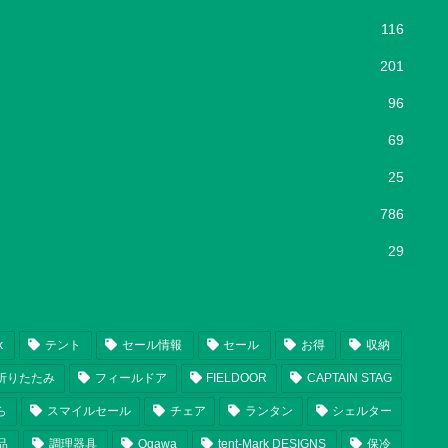
116
201
96
69
25
786
29
k
テント
セール情報
セール
お得
収納
折りたたみ
フィールドア
FIELDOOR
CAPTAIN STAG
ら
スマイルセール
チェア
ランタン
シェルター
品
調理器具
Ogawa
tent-Mark DESIGNS
保冷