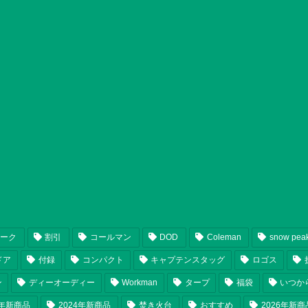
ピーク
割引
コールマン
DOD
Coleman
snow pea
ドア
付録
コンパクト
キャプテンスタッグ
ロゴス
ン
ディーオーディー
Workman
タープ
福袋
いつか
5年新商品
2024年新商品
焚き火台
おすすめ
2026年新商