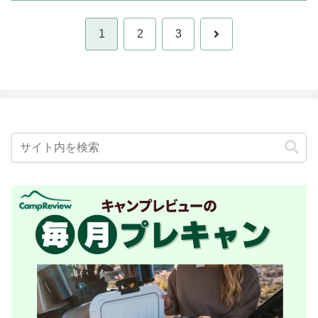
次
1
2
3
へ