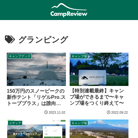
グランピング
キャンプグッズ
キャンプ場
【特別連載最終】キャン
150万円のスノーピークの
プ場ができるまで〜キャ
新作テント「リゲルPro.ス
ンプ場をつくり終えて〜
トーブプラス」は誰向け
の製品なのか？
2023.11.02
2022.09.22
メディア
キャンプ場