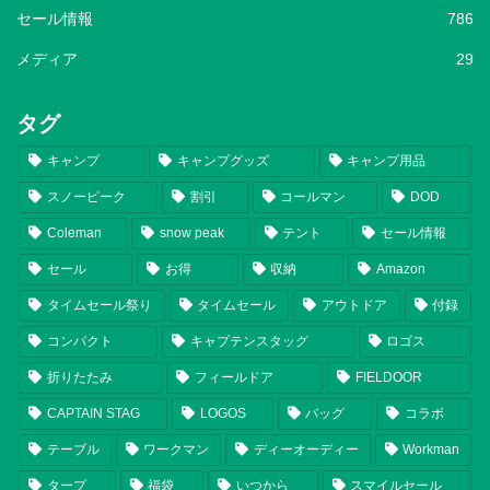
セール情報
786
メディア
29
タグ
キャンプ
キャンプグッズ
キャンプ用品
スノーピーク
割引
コールマン
DOD
Coleman
snow peak
テント
セール情報
セール
お得
収納
Amazon
タイムセール祭り
タイムセール
アウトドア
付録
コンパクト
キャプテンスタッグ
ロゴス
折りたたみ
フィールドア
FIELDOOR
CAPTAIN STAG
LOGOS
バッグ
コラボ
テーブル
ワークマン
ディーオーディー
Workman
タープ
福袋
いつから
スマイルセール