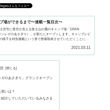
プ場ができるまで〜連載一覧目次〜
富士宮市に星空が見える富士山の麓のキャンプ場「GRAN
RI（グランレガロあさぎり）」が新たにオープンします。キャンプレビ
の様子を特別連載という形で密着取材させていただくことにな
ジは、全コンテンツを一覧化した目次ページとなります。
2021.03.11
次
ランレガロあさぎり」グランドオープン
た想いは？
ご紹介していただいているみなさま