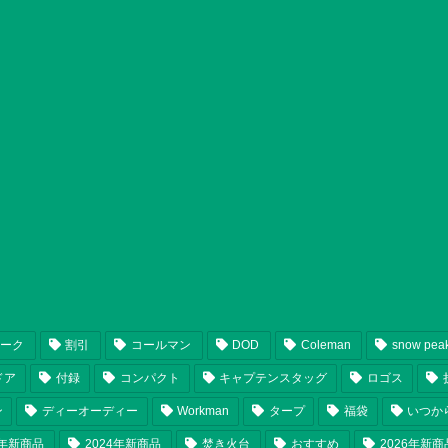
ピーク
割引
コールマン
DOD
Coleman
snow pea
ドア
付録
コンパクト
キャプテンスタッグ
ロゴス
ン
ディーオーディー
Workman
タープ
福袋
いつか
5年新商品
2024年新商品
焚き火台
おすすめ
2026年新商