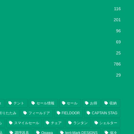
116
201
96
69
25
786
29
k
テント
セール情報
セール
お得
収納
折りたたみ
フィールドア
FIELDOOR
CAPTAIN STAG
ら
スマイルセール
チェア
ランタン
シェルター
品
調理器具
Ogawa
tent-Mark DESIGNS
保冷