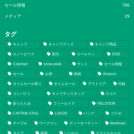
セール情報
786
メディア
29
タグ
キャンプ
キャンプグッズ
キャンプ用品
スノーピーク
割引
コールマン
DOD
Coleman
snow peak
テント
セール情報
セール
お得
収納
Amazon
タイムセール祭り
タイムセール
アウトドア
付録
コンパクト
キャプテンスタッグ
ロゴス
折りたたみ
フィールドア
FIELDOOR
CAPTAIN STAG
LOGOS
バッグ
コラボ
テーブル
ワークマン
ディーオーディー
Workman
タープ
福袋
いつから
スマイルセール