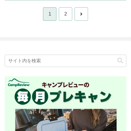
次
1
2
へ