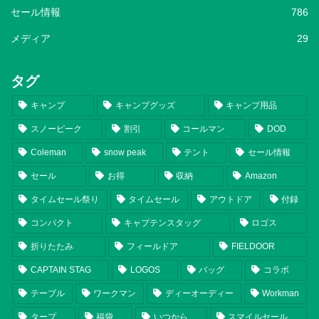
セール情報
786
メディア
29
タグ
キャンプ
キャンプグッズ
キャンプ用品
スノーピーク
割引
コールマン
DOD
Coleman
snow peak
テント
セール情報
セール
お得
収納
Amazon
タイムセール祭り
タイムセール
アウトドア
付録
コンパクト
キャプテンスタッグ
ロゴス
折りたたみ
フィールドア
FIELDOOR
CAPTAIN STAG
LOGOS
バッグ
コラボ
テーブル
ワークマン
ディーオーディー
Workman
タープ
福袋
いつから
スマイルセール