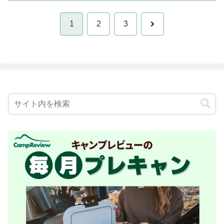
次
1
2
3
へ