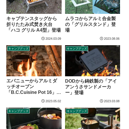
キャプテンスタッグから
ムラコからアルミ合金製
折りたたみ式焚き火台
の「グリルスタンド」登
「ハコ グリル A4型」登場
場
2024.03.09
2023.08.06
キャンプグッズ
キャンプグッズ
エバニューからアルミダ
DODから鋳鉄製の「アイ
ッチオーブン
アンうさサンドメーカ
「B.C.Cuisine Pot 16」登
ー」登場
場
2023.05.02
2023.03.08
キャンプグッズ
キャンプグッズ