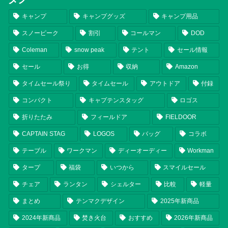
キャンプ
キャンプグッズ
キャンプ用品
スノーピーク
割引
コールマン
DOD
Coleman
snow peak
テント
セール情報
セール
お得
収納
Amazon
タイムセール祭り
タイムセール
アウトドア
付録
コンパクト
キャプテンスタッグ
ロゴス
折りたたみ
フィールドア
FIELDOOR
CAPTAIN STAG
LOGOS
バッグ
コラボ
テーブル
ワークマン
ディーオーディー
Workman
タープ
福袋
いつから
スマイルセール
チェア
ランタン
シェルター
比較
軽量
まとめ
テンマクデザイン
2025年新商品
2024年新商品
焚き火台
おすすめ
2026年新商品