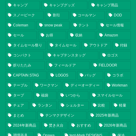
キャンプ
キャンプグッズ
キャンプ用品
スノーピーク
割引
コールマン
DOD
Coleman
snow peak
テント
セール情報
セール
お得
収納
Amazon
タイムセール祭り
タイムセール
アウトドア
付録
コンパクト
キャプテンスタッグ
ロゴス
折りたたみ
フィールドア
FIELDOOR
CAPTAIN STAG
LOGOS
バッグ
コラボ
テーブル
ワークマン
ディーオーディー
Workman
タープ
福袋
いつから
スマイルセール
チェア
ランタン
シェルター
比較
軽量
まとめ
テンマクデザイン
2025年新商品
2024年新商品
焚き火台
おすすめ
2026年新商品
調理器具
Ogawa
tent-Mark DESIGNS
保冷