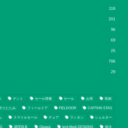
116
201
96
69
25
786
29
k
テント
セール情報
セール
お得
収納
折りたたみ
フィールドア
FIELDOOR
CAPTAIN STAG
ら
スマイルセール
チェア
ランタン
シェルター
品
調理器具
Ogawa
tent-Mark DESIGNS
保冷