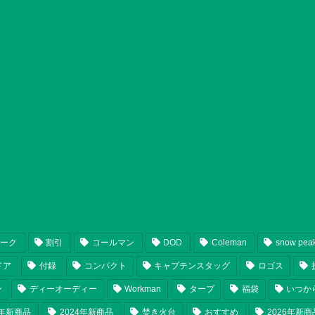
ピーク
割引
コールマン
DOD
Coleman
snow pea
ドア
付録
コンパクト
キャプテンスタッグ
ロゴス
ン
ディーオーディー
Workman
タープ
福袋
いつか
5年新商品
2024年新商品
焚き火台
おすすめ
2026年新商