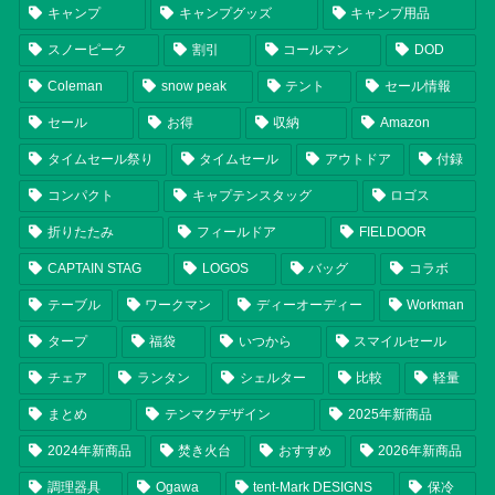
キャンプ
キャンプグッズ
キャンプ用品
スノーピーク
割引
コールマン
DOD
Coleman
snow peak
テント
セール情報
セール
お得
収納
Amazon
タイムセール祭り
タイムセール
アウトドア
付録
コンパクト
キャプテンスタッグ
ロゴス
折りたたみ
フィールドア
FIELDOOR
CAPTAIN STAG
LOGOS
バッグ
コラボ
テーブル
ワークマン
ディーオーディー
Workman
タープ
福袋
いつから
スマイルセール
チェア
ランタン
シェルター
比較
軽量
まとめ
テンマクデザイン
2025年新商品
2024年新商品
焚き火台
おすすめ
2026年新商品
調理器具
Ogawa
tent-Mark DESIGNS
保冷