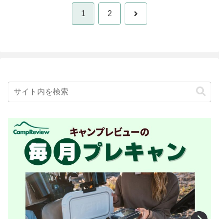
次
1
2
へ