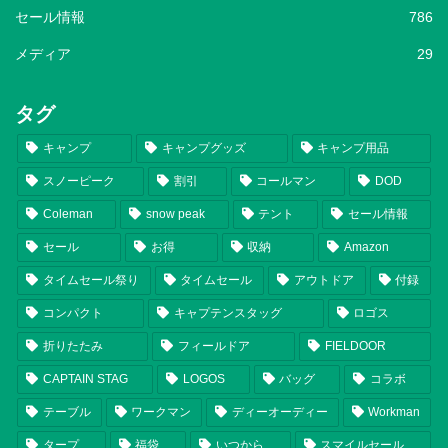
セール情報
786
メディア
29
タグ
キャンプ
キャンプグッズ
キャンプ用品
スノーピーク
割引
コールマン
DOD
Coleman
snow peak
テント
セール情報
セール
お得
収納
Amazon
タイムセール祭り
タイムセール
アウトドア
付録
コンパクト
キャプテンスタッグ
ロゴス
折りたたみ
フィールドア
FIELDOOR
CAPTAIN STAG
LOGOS
バッグ
コラボ
テーブル
ワークマン
ディーオーディー
Workman
タープ
福袋
いつから
スマイルセール