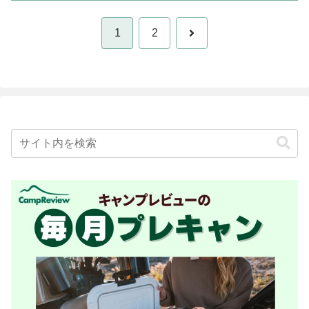
次
1
2
へ