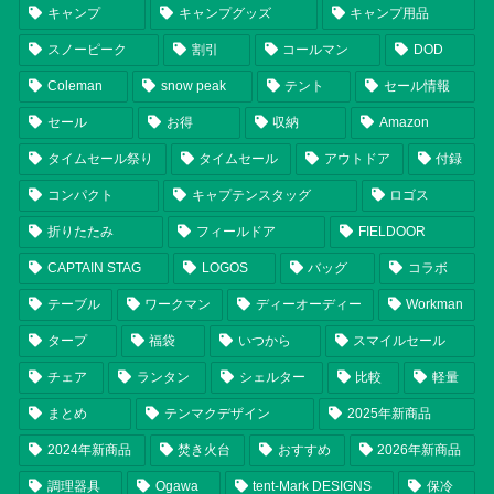
キャンプ
キャンプグッズ
キャンプ用品
スノーピーク
割引
コールマン
DOD
Coleman
snow peak
テント
セール情報
セール
お得
収納
Amazon
タイムセール祭り
タイムセール
アウトドア
付録
コンパクト
キャプテンスタッグ
ロゴス
折りたたみ
フィールドア
FIELDOOR
CAPTAIN STAG
LOGOS
バッグ
コラボ
テーブル
ワークマン
ディーオーディー
Workman
タープ
福袋
いつから
スマイルセール
チェア
ランタン
シェルター
比較
軽量
まとめ
テンマクデザイン
2025年新商品
2024年新商品
焚き火台
おすすめ
2026年新商品
調理器具
Ogawa
tent-Mark DESIGNS
保冷