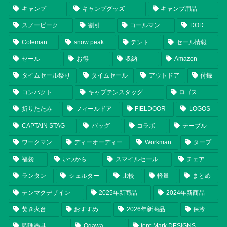
キャンプ
キャンプグッズ
キャンプ用品
スノーピーク
割引
コールマン
DOD
Coleman
snow peak
テント
セール情報
セール
お得
収納
Amazon
タイムセール祭り
タイムセール
アウトドア
付録
コンパクト
キャプテンスタッグ
ロゴス
折りたたみ
フィールドア
FIELDOOR
LOGOS
CAPTAIN STAG
バッグ
コラボ
テーブル
ワークマン
ディーオーディー
Workman
タープ
福袋
いつから
スマイルセール
チェア
ランタン
シェルター
比較
軽量
まとめ
テンマクデザイン
2025年新商品
2024年新商品
焚き火台
おすすめ
2026年新商品
保冷
調理器具
Ogawa
tent-Mark DESIGNS