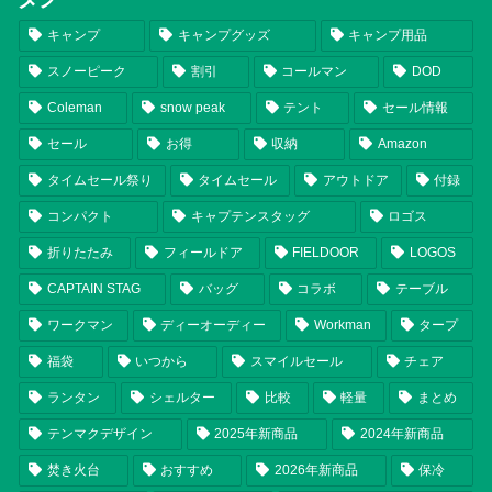
キャンプ
キャンプグッズ
キャンプ用品
スノーピーク
割引
コールマン
DOD
Coleman
snow peak
テント
セール情報
セール
お得
収納
Amazon
タイムセール祭り
タイムセール
アウトドア
付録
コンパクト
キャプテンスタッグ
ロゴス
折りたたみ
フィールドア
FIELDOOR
LOGOS
CAPTAIN STAG
バッグ
コラボ
テーブル
ワークマン
ディーオーディー
Workman
タープ
福袋
いつから
スマイルセール
チェア
ランタン
シェルター
比較
軽量
まとめ
テンマクデザイン
2025年新商品
2024年新商品
焚き火台
おすすめ
2026年新商品
保冷