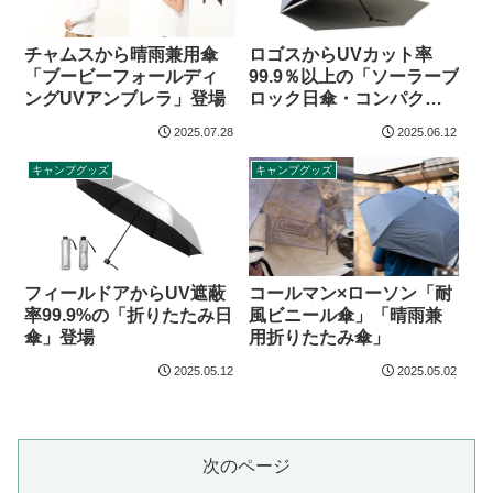
チャムスから晴雨兼用傘
ロゴスからUVカット率
「ブービーフォールディ
99.9％以上の「ソーラーブ
ングUVアンブレラ」登場
ロック日傘・コンパクト
（晴雨兼用）」登場
2025.07.28
2025.06.12
キャンプグッズ
キャンプグッズ
フィールドアからUV遮蔽
コールマン×ローソン「耐
率99.9%の「折りたたみ日
風ビニール傘」「晴雨兼
傘」登場
用折りたたみ傘」
2025.05.12
2025.05.02
次のページ