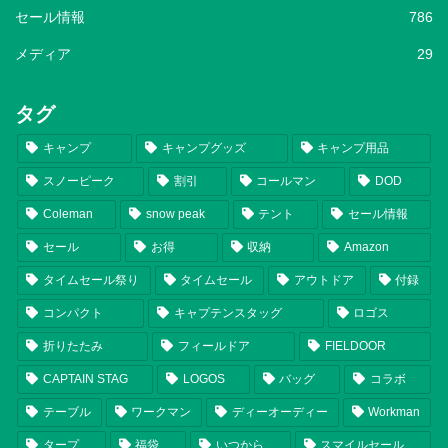
セール情報
786
メディア
29
タグ
キャンプ
キャンプグッズ
キャンプ用品
スノーピーク
割引
コールマン
DOD
Coleman
snow peak
テント
セール情報
セール
お得
収納
Amazon
タイムセール祭り
タイムセール
アウトドア
付録
コンパクト
キャプテンスタッグ
ロゴス
折りたたみ
フィールドア
FIELDOOR
CAPTAIN STAG
LOGOS
バッグ
コラボ
テーブル
ワークマン
ディーオーディー
Workman
タープ
福袋
いつから
スマイルセール