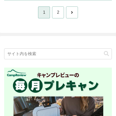
次
1
2
へ