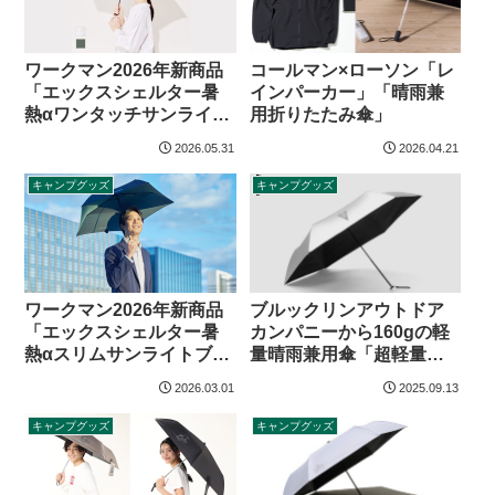
ワークマン2026年新商品
コールマン×ローソン「レ
「エックスシェルター暑
インパーカー」「晴雨兼
熱αワンタッチサンライト
用折りたたみ傘」
ブロック」
2026.05.31
2026.04.21
キャンプグッズ
キャンプグッズ
ワークマン2026年新商品
ブルックリンアウトドア
「エックスシェルター暑
カンパニーから160gの軽
熱αスリムサンライトブロ
量晴雨兼用傘「超軽量カ
ック」
ーボン日傘」登場
2026.03.01
2025.09.13
キャンプグッズ
キャンプグッズ