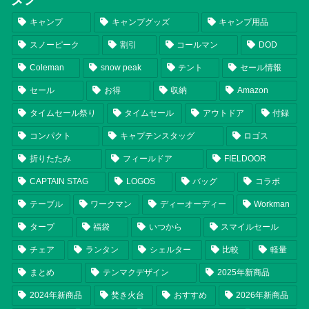
キャンプ
キャンプグッズ
キャンプ用品
スノーピーク
割引
コールマン
DOD
Coleman
snow peak
テント
セール情報
セール
お得
収納
Amazon
タイムセール祭り
タイムセール
アウトドア
付録
コンパクト
キャプテンスタッグ
ロゴス
折りたたみ
フィールドア
FIELDOOR
CAPTAIN STAG
LOGOS
バッグ
コラボ
テーブル
ワークマン
ディーオーディー
Workman
タープ
福袋
いつから
スマイルセール
チェア
ランタン
シェルター
比較
軽量
まとめ
テンマクデザイン
2025年新商品
2024年新商品
焚き火台
おすすめ
2026年新商品