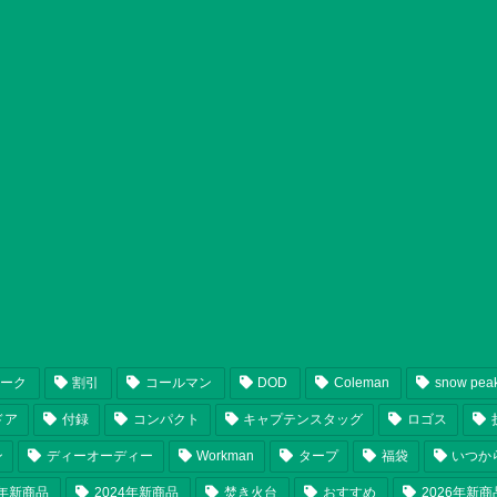
ピーク
割引
コールマン
DOD
Coleman
snow pea
ドア
付録
コンパクト
キャプテンスタッグ
ロゴス
ン
ディーオーディー
Workman
タープ
福袋
いつか
5年新商品
2024年新商品
焚き火台
おすすめ
2026年新商