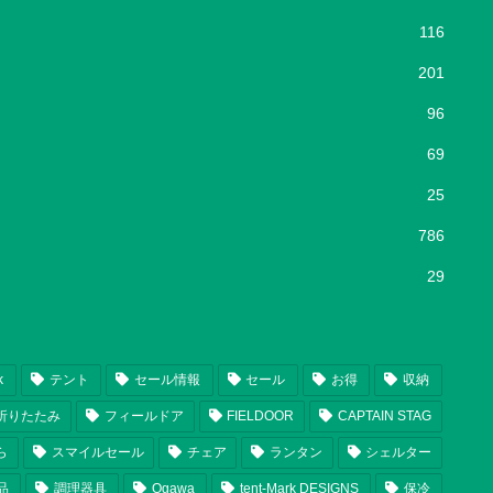
116
201
96
69
25
786
29
k
テント
セール情報
セール
お得
収納
折りたたみ
フィールドア
FIELDOOR
CAPTAIN STAG
ら
スマイルセール
チェア
ランタン
シェルター
品
調理器具
Ogawa
tent-Mark DESIGNS
保冷