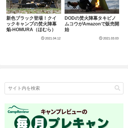
新色ブラック登場！クイ
DODの焚火陣幕タキビノ
ックキャンプの焚火陣幕
ムコウがAmazonで販売開
焔-HOMURA（ほむら）
始
2021.04.12
2021.03.03