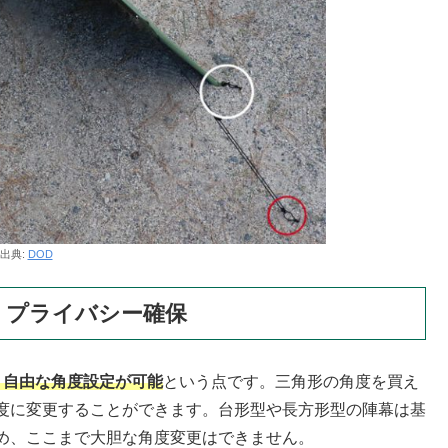
出典:
DOD
、プライバシー確保
、自由な角度設定が可能
という点です。三角形の角度を買え
度に変更することができます。台形型や長方形型の陣幕は基
め、ここまで大胆な角度変更はできません。