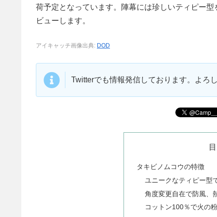
荷予定となっています。陣幕には珍しいティピー型
ビューします。
アイキャッチ画像出典:
DOD
Twitterでも情報発信しております。よ
目
タキビノムコウの特徴
ユニークなティピー型
角度変更自在で防風、
コットン100％で火の