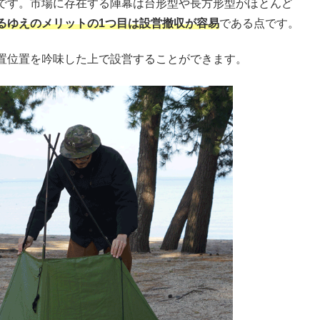
です。市場に存在する陣幕は台形型や長方形型がほとんど
るゆえのメリットの1つ目は設営撤収が容易
である点です。
置位置を吟味した上で設営することができます。