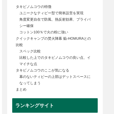
タキビノムコウの特徴
ユニークなティピー型で簡単設営を実現
角度変更自在で防風、熱反射効果、プライバ
シー確保
コットン100％で火の粉に強い
クイックキャンプの焚火陣幕 焔-HOMURAとの
比較
スペック比較
比較した上でのタキビノムコウの良い点、イ
マイチな点
タキビノムコウのここが気になる
幕のないティピーの上部はデットスペースに
なってしまう
まとめ
ランキングサイト