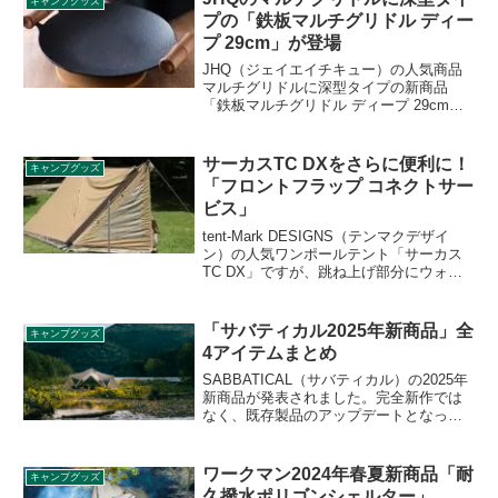
キャンプグッズ
プの「鉄板マルチグリドル ディー
プ 29cm」が登場
JHQ（ジェイエイチキュー）の人気商品
マルチグリドルに深型タイプの新商品
「鉄板マルチグリドル ディープ 29cm」
が登場しました。深さが約4cmあり、食
材と約1Lの水分が入るため炒め料理はも
ちろん、パエリアや鍋など水分の多い調
サーカスTC DXをさらに便利に！
キャンプグッズ
理も可能です。詳細をレビューします。
「フロントフラップ コネクトサー
ビス」
tent-Mark DESIGNS（テンマクデザイ
ン）の人気ワンポールテント「サーカス
TC DX」ですが、跳ね上げ部分にウォー
ルをつけられる「フロントフラップ」と
いうオプションも販売されています。こ
れを隙間なくつなげられる「フロントフ
「サバティカル2025年新商品」全
キャンプグッズ
ラップ コネクトサービス」が2021年7月1
4アイテムまとめ
日より開始されました。
SABBATICAL（サバティカル）の2025年
新商品が発表されました。完全新作では
なく、既存製品のアップデートとなって
おり、「モーニンググローリー シンセテ
ィック プラス」、「スカイパイロット シ
ンセティック プラス」、「アルニカ プラ
ワークマン2024年春夏新商品「耐
キャンプグッズ
ス」、「ギリア プラス」の4品が登場し
久撥水ポリゴンシェルター」