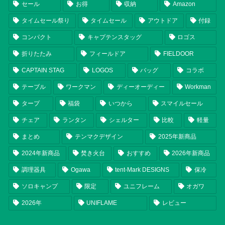
セール
お得
収納
Amazon
タイムセール祭り
タイムセール
アウトドア
付録
コンパクト
キャプテンスタッグ
ロゴス
折りたたみ
フィールドア
FIELDOOR
CAPTAIN STAG
LOGOS
バッグ
コラボ
テーブル
ワークマン
ディーオーディー
Workman
タープ
福袋
いつから
スマイルセール
チェア
ランタン
シェルター
比較
軽量
まとめ
テンマクデザイン
2025年新商品
2024年新商品
焚き火台
おすすめ
2026年新商品
調理器具
Ogawa
tent-Mark DESIGNS
保冷
ソロキャンプ
限定
ユニフレーム
オガワ
2026年
UNIFLAME
レビュー