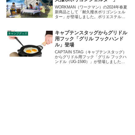
ます。詳細をレビューします。
WORKMAN（ワークマン）の2024年春夏
新商品として「耐久撥水ポリゴンシェル
ター」が登場しました。ポリエステル素
材のポリゴンシェルターで、側面両側に
ファスナーがあり、拡張部分をひらいて
ポールを前方のグロメットに通すことで
キャプテンスタッグからグリドル
キャンプグッズ
お好みの形へ変形できます。詳細をレビ
用フック「グリル フックハンド
ューします。
ル」登場
CAPTAIN STAG（キャプテンスタッグ）
からグリドル用フック「グリル フックハ
ンドル（UG-1590）」が登場しました。
キャプテンスタッグのラウンドグリルプ
レートをフライパンのように使うことが
でき、バーベキューアミの交換用フック
としても使えます。詳細をレビューしま
す。