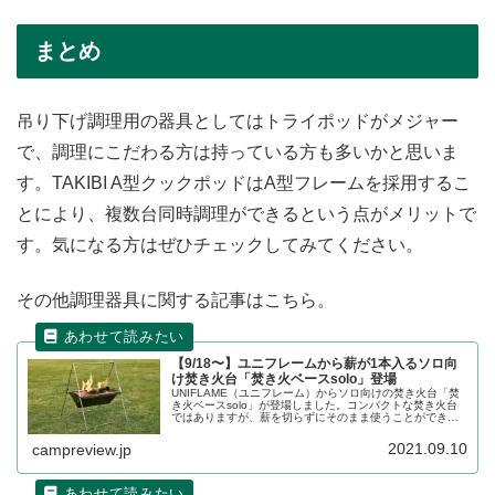
まとめ
吊り下げ調理用の器具としてはトライポッドがメジャー
で、調理にこだわる方は持っている方も多いかと思いま
す。TAKIBI A型クックポッドはA型フレームを採用するこ
とにより、複数台同時調理ができるという点がメリットで
す。気になる方はぜひチェックしてみてください。
その他調理器具に関する記事はこちら。
【9/18〜】ユニフレームから薪が1本入るソロ向
け焚き火台「焚き火ベースsolo」登場
UNIFLAME（ユニフレーム）からソロ向けの焚き火台「焚
き火ベースsolo」が登場しました。コンパクトな焚き火台
ではありますが、薪を切らずにそのまま使うことができる
サイズになっており、工夫がされています。詳細をレビュ
ーします。
2021.09.10
campreview.jp