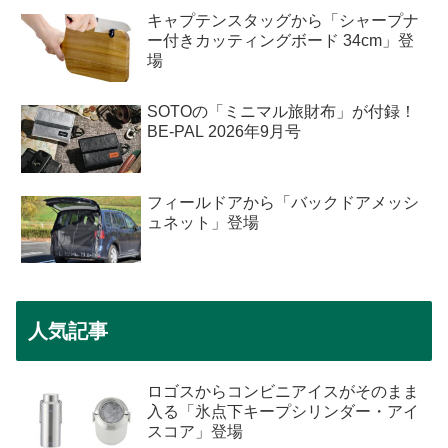
キャプテンスタッグから「シャープナ
ー付きカッティングボード 34cm」登
場
SOTOの「ミニマル旅財布」が付録！
BE-PAL 2026年9月号
フィールドアから「バックドアメッシ
ュネット」登場
人気記事
ロゴスからコンビニアイスがそのまま
入る「氷点下キープシリンダー・アイ
スコア」登場