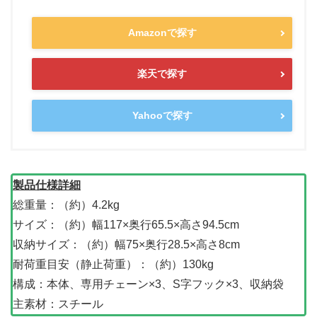
Amazonで探す
楽天で探す
Yahooで探す
製品仕様詳細
総重量：（約）4.2kg
サイズ：（約）幅117×奥行65.5×高さ94.5cm
収納サイズ：（約）幅75×奥行28.5×高さ8cm
耐荷重目安（静止荷重）：（約）130kg
構成：本体、専用チェーン×3、S字フック×3、収納袋
主素材：スチール