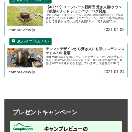
【4/17〜】ユニフレーム新商品 焚き火鍋/ラウン
ド鉄板&リッド/ジュラパワーペグ発売
UNIFLAME（ユニフレーム）の2021年の新商品として発表
されていたUNIFLAME（ユニフレーム）の2021年の新商品
として発表されていた焚き火鍋18cm、焚き火鍋26cm、ラ
ウンド鉄板&リッド、ジュラパワーペグ250が2021年4月17
日よりいよいよ発売開始となります。詳細をレビューしま
2021.04.06
campreview.jp
す。が2021年4月17日よりいよいよ発売開始となります。
詳細をレビューします。
テンマクデザインから焚き火にも強い ステンレス
ケトル2.0L登場
tent-Mark DESIGNS（テンマクデザイン）から焚き火にも
使える耐久性の高いステンレスケトル2.0Lが登場です。発
売は2021年4月下旬を予定しています。大容量の2.0Lでキ
ャンプケトルとして焚き火に常設して置くのにぴったりの
本製品の詳細をレビューします。
2021.01.24
campreview.jp
プレゼントキャンペーン