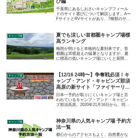
び編
千葉県にあるしおさいキャンプフィール
ドのサイト選びについて解説します。A〜
FサイトとRVサイトがあり、7種類のサイ
トの中から予約時に1つ選ぶことになりま
す。各サイトのメリット、デメリット、
特徴をご紹介します。
夏でも涼しい首都圏キャンプ場標
キャンプ場
高ランキング
梅雨が明けると本格的な夏到来です。首
都圏は30度超えの猛暑となりますが、夏
に標高の低いキャンプ場にいくと昼間は
我慢大会になります...。夏こそ標高の高
い涼しいキャンプ場を選びましょう。と
いうことで、主に首都圏のキャンプ場の
【12/16 24時〜】争奪戦必須！キ
キャンプ場
標高を調べてみました。
ャンプ・アンド・キャビンズ那須
高原の新サイト「ファイヤーリン
グサイト」
日本一予約が取りにくいキャンプ場と言
われているキャンプ・アンド・キャビン
ズ那須高原。2020年21月16日から、同月
25日以降の宿泊分の新サイト「ファイヤ
ーリングサイト」と「ファイヤーリング
サイト＋」の予約が解禁されます。詳細
神奈川県の人気キャンプ場 予約方
キャンプ場
をレビューします。
法一覧
都心からのアクセスもよく、自然豊かな