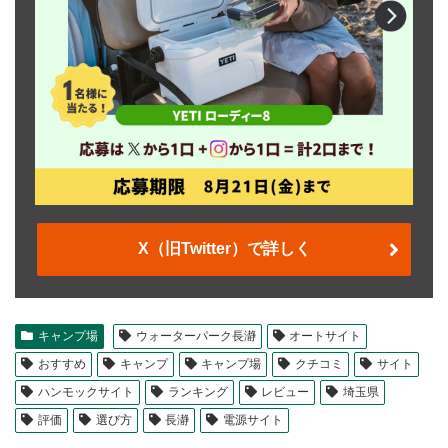
X（旧Twitter）で詳しく
キャンプ場
ウォーターパーク長瀞
オートサイト
おすすめ
キャンプ
キャンプ場
クチコミ
サイト
ハンモックサイト
ランキング
レビュー
埼玉県
評価
選び方
長瀞
電源サイト