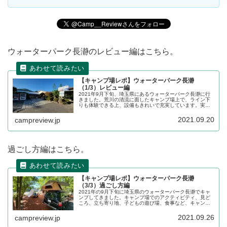
ウォーターパーク長瀞のレビュー編はこちら。
【キャンプ場レポ】ウォーターパーク長瀞
（1/3）レビュー編
2021年9月下旬、埼玉県にあるウォーターパーク長瀞に行
きました。荒川の清流に面したキャンプ場上で、ライン下
りも体験できる上、設備もきれいで充実しています。実際
の施設面の特徴を踏まえながら詳細をレポートします。
2021.09.20
campreview.jp
過ごし方編はこちら。
【キャンプ場レポ】ウォーターパーク長瀞
（3/3）過ごし方編
2021年の9月下旬に埼玉県のウォーターパーク長瀞でキャ
ンプしてきました。キャンプ場でのアクティビティ、見ど
ころ、立ち寄り地、子どもの遊び場、食事など、キャンプ
中の過ごし方をご紹介します。
2021.09.26
campreview.jp