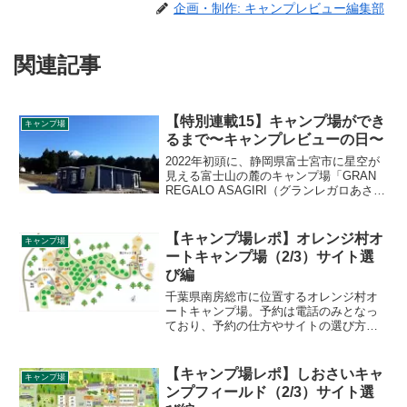
企画・制作: キャンプレビュー編集部
関連記事
【特別連載15】キャンプ場ができ
キャンプ場
るまで〜キャンプレビューの日〜
2022年初頭に、静岡県富士宮市に星空が
見える富士山の麓のキャンプ場「GRAN
REGALO ASAGIRI（グランレガロあさぎ
り）」が新たにオープンします。キャン
プレビューでは、オープンまでの様子を
特別連載という形で密着取材させていた
【キャンプ場レポ】オレンジ村オ
キャンプ場
だくことになりました。連載第15弾は、
ートキャンプ場（2/3）サイト選
無料ご招待したキャンプレビューの日の
び編
様子についてご紹介します。
千葉県南房総市に位置するオレンジ村オ
ートキャンプ場。予約は電話のみとなっ
ており、予約の仕方やサイトの選び方に
関してオンライン上ではあまり情報が出
ていません。各サイトの特徴や、電話予
約時の注意点など、詳細をレビューしま
【キャンプ場レポ】しおさいキャ
キャンプ場
す。
ンプフィールド（2/3）サイト選