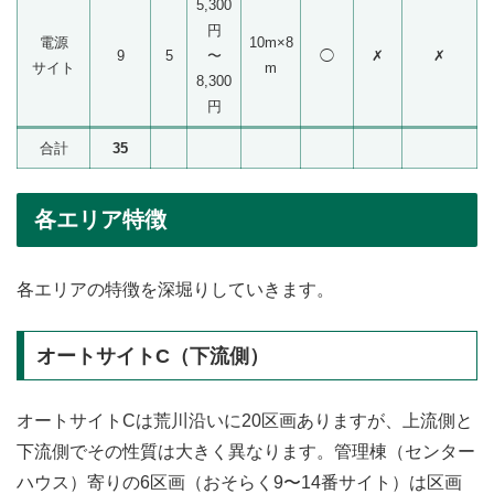
5,300
円
電源
10m×8
9
5
〜
◯
✗
✗
サイト
m
8,300
円
合計
35
各エリア特徴
各エリアの特徴を深堀りしていきます。
オートサイトC（下流側）
オートサイトCは荒川沿いに20区画ありますが、上流側と
下流側でその性質は大きく異なります。管理棟（センター
ハウス）寄りの6区画（おそらく9〜14番サイト）は区画