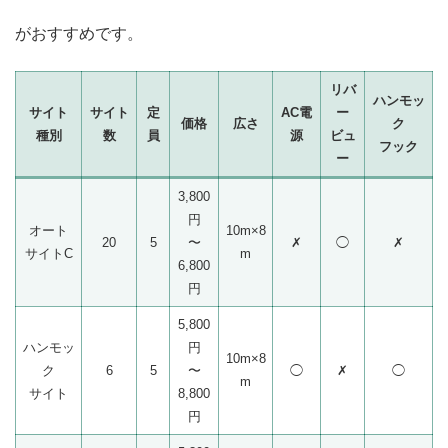
がおすすめです。
リバ
ハンモッ
サイト
サイト
定
AC電
ー
価格
広さ
ク
種別
数
員
源
ビュ
フック
ー
3,800
円
オート
10m×8
20
5
〜
✗
◯
✗
サイトC
m
6,800
円
5,800
ハンモッ
円
10m×8
ク
6
5
〜
◯
✗
◯
m
サイト
8,800
円