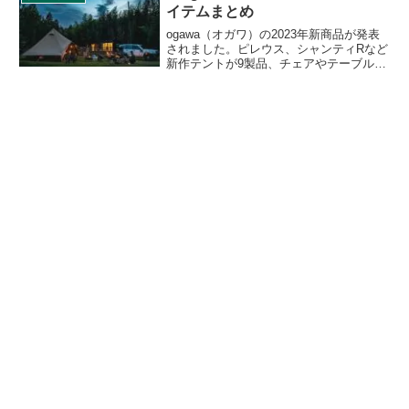
つ、クールでスタイリッシュな限定カラ
イテムまとめ
ーでの発売です。詳細をレビューしま
す。
ogawa（オガワ）の2023年新商品が発表
されました。ピレウス、シャンティRなど
新作テントが9製品、チェアやテーブルな
どのファーニチャーが5製品追加されま
す。全部で19アイテムの発表となりまし
た。詳細をレビューします。