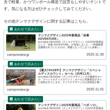
夫で軽量、かつワンポール構造で設営もしやすいテントで
す。気になる方はぜひチェックしてみてください。
その他テンマクデザインに関する記事はこちら。
テンマクデザイン2025年新商品「炎幕
ADVENTURE」
tent-Mark DESIGNS（テンマクデザイン）の2025年新商品
として「炎幕 ADVENTURE」が登場しました。一時複数製
品展開されていたものの、廃盤となってしまった炎幕シリ
ーズが、フルスペック仕様に進化して再び登場しました。
詳細をレビューします。
2025.11.30
campreview.jp
【最大74%OFF!】テンマクデザイン「スペシャ
ルディスカウント」セール（25年11月）
tent-Mark DESIGNS（テンマクデザイン）の大幅割引セー
ル「スペシャルディスカウント」セールに対象商品がさら
に追加されています。テンマクデザインの人気商品が最大
74%割り引かれており、大変お得なセールです。詳細をレ
ビューします。
2025.11.01
campreview.jp
テンマクデザイン2025年新商品「ペポ ソロ」
tent-Mark DESIGNS（テンマクデザイン）の2025年新商品