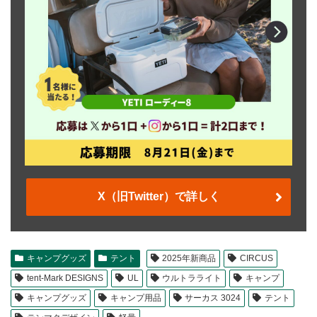
X（旧Twitter）で詳しく
キャンプグッズ
テント
2025年新商品
CIRCUS
tent-Mark DESIGNS
UL
ウルトラライト
キャンプ
キャンプグッズ
キャンプ用品
サーカス 3024
テント