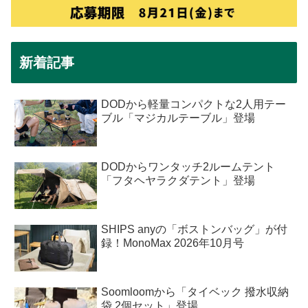
新着記事
DODから軽量コンパクトな2人用テー
ブル「マジカルテーブル」登場
DODからワンタッチ2ルームテント
「フタヘヤラクダテント」登場
SHIPS anyの「ボストンバッグ」が付
録！MonoMax 2026年10月号
Soomloomから「タイベック 撥水収納
袋 2個セット」登場