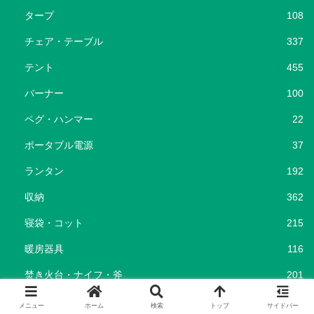
タープ
108
チェア・テーブル
337
テント
455
バーナー
100
ペグ・ハンマー
22
ポータブル電源
37
ランタン
192
収納
362
寝袋・コット
215
暖房器具
116
焚き火台・ナイフ・斧
201
キャンプ場
96
メニュー
ホーム
検索
トップ
サイドバー