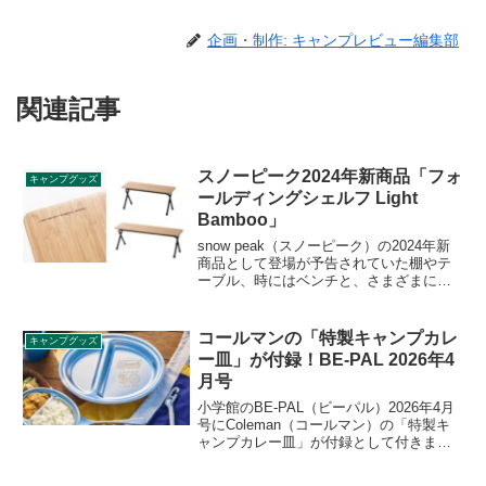
企画・制作: キャンプレビュー編集部
関連記事
スノーピーク2024年新商品「フォ
キャンプグッズ
ールディングシェルフ Light
Bamboo」
snow peak（スノーピーク）の2024年新
商品として登場が予告されていた棚やテ
ーブル、時にはベンチと、さまざまに使
える「フォールディングシェルフ Light
Bamboo」、「フォールディングシェルフ
ロング Light Bamboo」が2023年11月25日
コールマンの「特製キャンプカレ
キャンプグッズ
に発売されました。詳細をレビューしま
ー皿」が付録！BE-PAL 2026年4
す。
月号
小学館のBE-PAL（ビーパル）2026年4月
号にColeman（コールマン）の「特製キ
ャンプカレー皿」が付録として付きま
す。（約）縦18cm×横24cm×高さ3cmの
たっぷり容量サイズのカレー皿で、本体