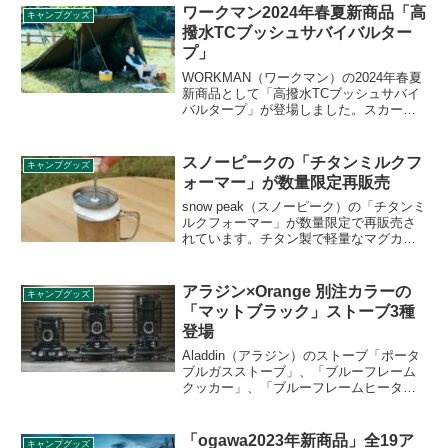
素材には耐久性の高いステンレス素材が
ワークマン2024年春夏新商品「高
キャンプグッズ
採用されています。詳細をレビューしま
撥水TCブッシュサバイバルター
す。
プ」
WORKMAN（ワークマン）の2024年春夏
新商品として「高撥水TCブッシュサバイ
バルタープ」が登場しました。スカート
が付いたTC素材のタープで、様々な張り
方にアレンジでき、別売りのインナーと
併用してテントのように使うこともでき
スノーピークの「チタンミルクフ
キャンプグッズ
ます。詳細をレビューします。
ォーマー」が数量限定再販売
snow peak（スノーピーク）の「チタンミ
ルクフォーマー」が数量限定で再販売さ
れています。チタン製で軽量なマグカッ
プと、きめ細かいフォームドミルクをつ
くることができる専用のフォーマーがセ
ットになった商品が再び登場しました。
アラジン×Orange 別注カラーの
キャンプグッズ
詳細をレビューします。
「マットブラック」ストーブ3種
登場
Aladdin（アラジン）のストーブ「ポータ
ブルガスストーブ」、「ブルーフレーム
クッカー」、「ブルーフレームヒータ
ー」の3品がアウトドアショップ
Orange（オレンジ）の別注カラーで「マ
ットブラック」で登場しました。重厚か
「ogawa2023年新商品」全19ア
キャンプグッズ