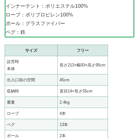
インナーテント：ポリエステル100%
ロープ：ポリプロピレン100%
ポール：グラスファイバー
ペグ：鉄
サイズ
フリー
設営時
長さ213×幅93×高さ95cm
本体
出入口前の空間
45cm
収納時
直径14×長さ55cm
重量
2.4kg
ロープ
4本
ペグ
13本
ポール
2本