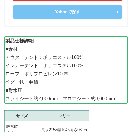
Yahooで探す
製品仕様詳細
■素材
アウターテント：ポリエステル100%
インナーテント：ポリエステル100%
ロープ：ポリプロピレン100%
ペグ：鉄・亜鉛
■耐水圧
フライシート約2,000mm、フロアシート約3,000mm
サイズ
フリー
設営時
長さ215×幅104×高さ98cm