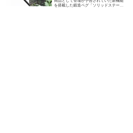
商品として登場が予告されていた新機能
を搭載した鍛造ペグ「ソリッドステーク
デルタ」が2023年12月16日に発売されま
した。地面に打ち込みやすく、捻ること
で抜きやすくなる三角形状を採用したペ
グです。詳細をレビューします。