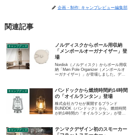
企画・制作: キャンプレビュー編集部
関連記事
ノルディスクからポール用収納
キャンプグッズ
「メンポールオーガナイザー」登
場
Nordisk（ノルディスク）からポール用収
納「Møn Pole Organizer（メンポールオ
ーガナイザー）」が登場しました。デッ
ドスペースになりがちなワンポールテン
トに吊るすことで、収納スペースを作る
ことができるオーガナイザーです。詳細
バンドックから燃焼時間約14時間
キャンプグッズ
をレビューします。
の「オイルランタン」登場
株式会社カワセが展開するブランド
BUNDOK（バンドック）から、燃焼時間
が約14時間の「オイルランタン」が登場
しました。記事執筆時点では2,000円強で
購入することができ、手に入れやすい価
格帯での販売です。詳細をレビューしま
テンマクデザイン初のスモーカー
キャンプグッズ
す。