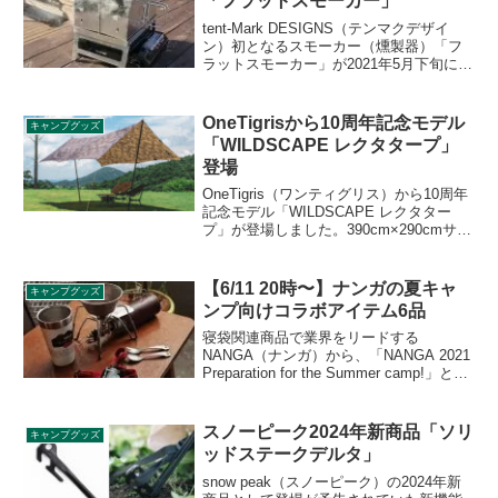
「フラットスモーカー」
tent-Mark DESIGNS（テンマクデザイ
ン）初となるスモーカー（燻製器）「フ
ラットスモーカー」が2021年5月下旬に発
売予定です。開発担当者が市場に丁度よ
いスモーカーがないので作ったという本
製品の特徴をレビューします。
OneTigrisから10周年記念モデル
キャンプグッズ
「WILDSCAPE レクタタープ」
登場
OneTigris（ワンティグリス）から10周年
記念モデル「WILDSCAPE レクタター
プ」が登場しました。390cm×290cmサイ
ズのレクタタープで、耐摩耗性に優れ、
遮光性と遮熱性が抜群の210Tポリエステ
ル素材を採用しており、日差しや雨から
【6/11 20時〜】ナンガの夏キャ
キャンプグッズ
しっかりと保護してくれます。詳細をレ
ンプ向けコラボアイテム6品
ビューします。
寝袋関連商品で業界をリードする
NANGA（ナンガ）から、「NANGA 2021
Preparation for the Summer camp!」と題
した夏キャンプ向けのコラボアイテム6品
が2021年6月11日の20時から販売開始さ
れます。詳細をレビューします。
スノーピーク2024年新商品「ソリ
キャンプグッズ
ッドステークデルタ」
snow peak（スノーピーク）の2024年新