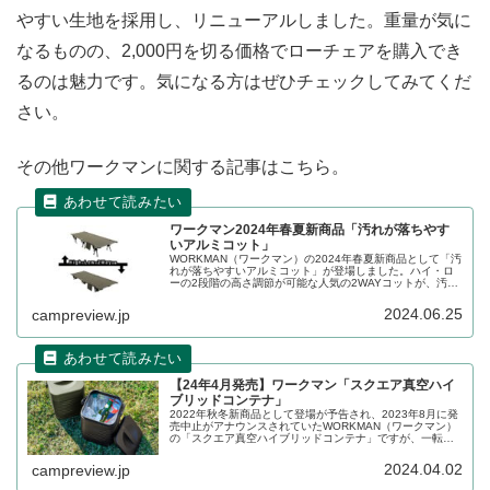
やすい生地を採用し、リニューアルしました。重量が気に
なるものの、2,000円を切る価格でローチェアを購入でき
るのは魅力です。気になる方はぜひチェックしてみてくだ
さい。
その他ワークマンに関する記事はこちら。
ワークマン2024年春夏新商品「汚れが落ちやす
いアルミコット」
WORKMAN（ワークマン）の2024年春夏新商品として「汚
れが落ちやすいアルミコット」が登場しました。ハイ・ロ
ーの2段階の高さ調節が可能な人気の2WAYコットが、汚れ
が落ちやすい加工を施した生地にアップデートされ2024年
6月下旬に発売となります。詳細をレビューします。
2024.06.25
campreview.jp
【24年4月発売】ワークマン「スクエア真空ハイ
ブリッドコンテナ」
2022年秋冬新商品として登場が予告され、2023年8月に発
売中止がアナウンスされていたWORKMAN（ワークマン）
の「スクエア真空ハイブリッドコンテナ」ですが、一転し
て2024年の4月に再度正式に販売されることがアナウンス
されました。詳細をレビューします。
2024.04.02
campreview.jp