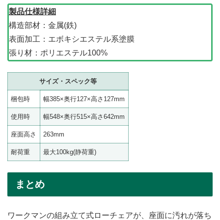
製品仕様詳細
構造部材：金属(鉄)
表面加工：エボキシエステル系塗膜
張り材：ポリエステル100%
サイズ・スペック等
梱包時
幅385×奥行127×高さ127mm
使用時
幅548×奥行515×高さ642mm
座面高さ
263mm
耐荷重
最大100kg(静荷重)
まとめ
ワークマンの組み立て式ローチェアが、座面に汚れが落ち