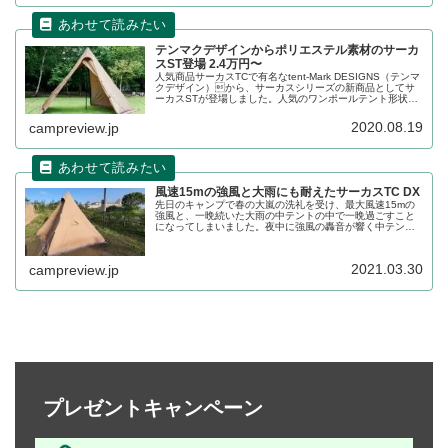
テンマクデザインからポリエステル素材のサーカ
スST登場 2.4万円〜
人気商品サーカスTCで有名なtent-Mark DESIGNS（テンマ
クデザイン）から、サーカスシリーズの新商品としてサ
ーカスSTが登場しました。人気のワンポールテント形状で
ありながら、ポリエステル素材を採用し、価格はなんと
24,000円（税別）〜となっています。特徴をレビューしま
2020.08.19
campreview.jp
す。
風速15mの強風と大雨にも耐えたサーカスTC DX
先日のキャンプで春の大嵐の洗礼を受け、最大風速15mの
強風と、一晩続いた大雨の中テントの中で一晩過ごすこと
になってしまいました。夜中に強風の轟音が響く中テント
が倒壊するのではないかという恐怖がありましたが、頑丈
なサーカスTC DXはびくともせず安心できたので、詳細を
レビューします。
2021.03.30
campreview.jp
プレゼントキャンペーン