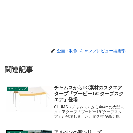
企画・制作: キャンプレビュー編集部
関連記事
チャムスからTC素材のスクエア
キャンプグッズ
タープ「ブービーT/Cタープスク
エア」登場
CHUMS（チャムス）から4×4mの大型ス
クエアタープ「ブービーT/Cタープスクエ
ア」が登場しました。耐久性が高く風合
いの良いT/C素材（ポリエステル・コット
ン）を使用したスクエアタープです。詳
細をレビューします。
アルペンの新シリーズ
キャンプグッズ