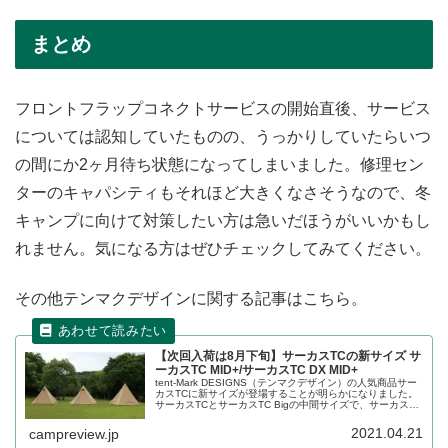
まとめ
フロントフラップコネクトサービスの開始直後、サービス
については認知していたものの、うっかりしていたらいつ
の間にか2ヶ月待ち状態になってしまいました。修理セン
ターのキャパシティもそれほど大きくなさそうなので、冬
キャンプに向けて対策したい方は急いだほうがいいかもし
れません。気になる方はぜひチェックしてみてください。
その他テンマクデザインに関する記事はこちら。
【次回入荷は8月下旬】サーカスTCの新サイズ サ
ーカスTC MID+/サーカスTC DX MID+
tent-Mark DESIGNS（テンマクデザイン）の人気商品サー
カスTCに新サイズが登場することが明らかになりました。
サーカスTCとサーカスTC Bigの中間サイズで、サーカスTC
MID+となります。DXのサーカスTC DX MID+も合わせて登
場します。詳細をレビューします。
2021.04.21
campreview.jp