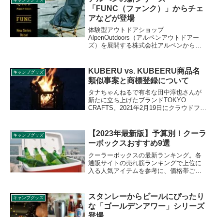
「FUNC（ファンク）」からチェ
アなどが登場
体験型アウトドアショップ
AlpenOutdoors（アルペンアウトドアー
ズ）を展開する株式会社アルペンから、
新たな商品シリーズ「FUNC（ファン
ク）」が登場します。チェア、テーブ
ル、コット、マグなどが2021年7月9日か
KUBERU vs. KUBEERU商品名
キャンプグッズ
ら発売されます。詳細をレビューしま
類似事案と商標登録について
す。
タナちゃんねるで有名な田中淳也さんが
新たに立ち上げたブランドTOKYO
CRAFTS。2021年2月19日にクラウドファ
ンディングサービスMakuakeでKUBERU
という焚き火台のプロジェクトを開始し
ました。しかし、以前から広島の池田鉄
【2023年最新版】予算別！クーラ
キャンプグッズ
工有限会社が展開するガレージブランド
ーボックスおすすめ9選
IPPO ProductsでKUBEERUというよく似
た名称の焚き火台が販売されておりまし
クーラーボックスの最新ランキング。各
た。商標登録の観点から本件を深堀りし
通販サイトの売れ筋ランキングで上位に
ます。
入る人気アイテムを参考に、価格帯ごと
に保冷力やサイズなどの観点を加えてお
すすめ9選をご紹介します。選び方も合わ
せて解説。
スタンレーからビールにぴったり
キャンプグッズ
な「ゴールデンアワー」シリーズ
登場