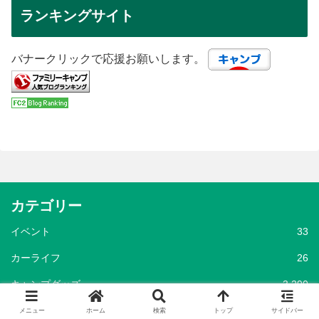
ランキングサイト
バナークリックで応援お願いします。
カテゴリー
イベント
33
カーライフ
26
キャンプグッズ
3,290
アパレル
127
メニュー
ホーム
検索
トップ
サイドバー