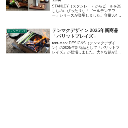
STANLEY（スタンレー）からビールを楽
しむのにぴったりな「ゴールデンアワ
ー」シリーズが登場しました。容量384ml
の「ゴールデンアワー ビアタンブラー」
と、443mlの「ゴールデンアワー ピルス
ナーグラス」の2アイテムです。詳細をレ
テンマクデザイン 2025年新商品
キャンプグッズ
ビューします。
「バリットブレイズ」
tent-Mark DESIGNS（テンマクデザイ
ン）の2025年新商品として「バリットブ
レイズ」が登場しました。大きな鍋が2つ
並べられ、長い薪が入れやすい長方形の
炉を有した焚火台で、ベースプレートが
灰受けを兼ね、熱から地面を傷めない構
造となっています。詳細をレビューしま
す。