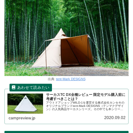
出典:
tent-Mark DESIGNS
サーカスTC DX全種レビュー 限定モデル購入前に
考慮すべきことは？
アウトドアショップWILD-1を運営する株式会社カンセキの
オリジナルブランドtent-Mark DESIGNS（テンマクデザイ
ン）の人気商品サーカスシリーズ。その中でも本シリーズ
の完成形とも言えるサーカスTC DXからはいくつかのコラ
ボモデルが出ています。それら全種についてレビューしま
2020.09.02
campreview.jp
す。