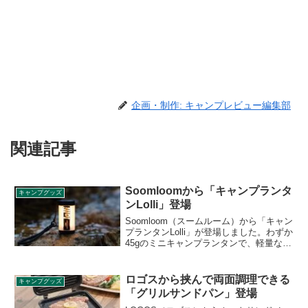
企画・制作: キャンプレビュー編集部
関連記事
Soomloomから「キャンプランタ
キャンプグッズ
ンLolli」登場
Soomloom（スームルーム）から「キャン
プランタンLolli」が登場しました。わずか
45gのミニキャンプランタンで、軽量なの
で持ち運びにも便利です。ストラップ付
き＆マグネット固定対応で、テント内は
もちろん、車内やバックパックに掛ける
ロゴスから挟んで両面調理できる
キャンプグッズ
など、さまざまなシーンで手軽に使えま
「グリルサンドパン」登場
す。詳細をレビューします。