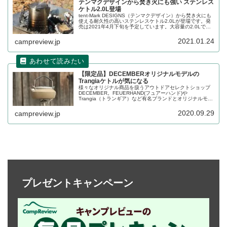
テンマクデザインから焚き火にも強い ステンレス
ケトル2.0L登場
tent-Mark DESIGNS（テンマクデザイン）から焚き火にも
使える耐久性の高いステンレスケトル2.0Lが登場です。発
売は2021年4月下旬を予定しています。大容量の2.0Lでキ
ャンプケトルとして焚き火に常設して置くのにぴったりの
本製品の詳細をレビューします。
2021.01.24
campreview.jp
【限定品】DECEMBERオリジナルモデルの
Trangiaケトルが気になる
様々なオリジナル商品を扱うアウトドアセレクトショップ
DECEMBER。FEUERHAND(フュアーハンド)や
Trangia（トランギア）など有名ブランドとオリジナルモデ
ルで限定商品を販売しています。2020年9月28日の21時か
ら販売されたケトルが気になっており、詳細をレビューし
2020.09.29
campreview.jp
ます。
プレゼントキャンペーン