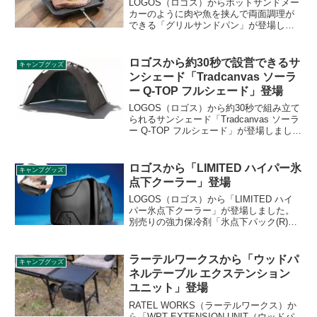
LOGOS（ロゴス）からホットサンドメー
カーのように肉や魚を挟んで両面調理が
できる「グリルサンドパン」が登場しま
した。ホットサンドメーカーよりも一回
り大きいサイズであるため、様々な食材
を調理することができます。詳細をレビ
ロゴスから約30秒で設営できるサ
キャンプグッズ
ューします。
ンシェード「Tradcanvas ソーラ
ー Q-TOP フルシェード」登場
LOGOS（ロゴス）から約30秒で組み立て
られるサンシェード「Tradcanvas ソーラ
ー Q-TOP フルシェード」が登場しまし
た。設営や撤収が簡単に行え、UV-CUT率
と遮光率に優れたサンシェードです。詳
細をレビューします。
ロゴスから「LIMITED ハイパー氷
キャンプグッズ
点下クーラー」登場
LOGOS（ロゴス）から「LIMITED ハイ
パー氷点下クーラー」が登場しました。
別売りの強力保冷剤「氷点下パック(R)」
シリーズの性能をより高めるアイテムと
して誕生した高性能ソフトクーラーで、
アイスクリームや冷凍食品の保存もでき
ラーテルワークスから「ウッドパ
キャンプグッズ
ます。詳細をレビューします。
ネルテーブル エクステンション
ユニット」登場
RATEL WORKS（ラーテルワークス）か
ら「WPT EXTENSION UNIT（ウッドパ