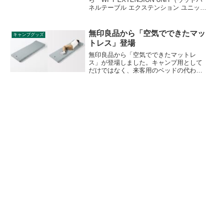
ネルテーブル エクステンション ユニッ
ト）」が登場しました。スノーピークの
IGT規格に対応したテーブル用拡張ユニッ
トで、連結の仕方により様々なレイアウ
無印良品から「空気でできたマッ
キャンプグッズ
トを楽しめます。詳細をレビューしま
トレス」登場
す。
無印良品から「空気でできたマットレ
ス」が登場しました。キャンプ用として
だけではなく、来客用のベッドの代わり
や昼寝などちょっと横になりたいときの
ごろ寝マット、車中泊・災害時の防災備
品としても使えるエアーマットです。詳
細をレビューします。