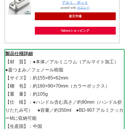
アルミ、ポット
posted with
カエレバ
楽天市場
Yahooショッピング
製品仕様詳細
【材 質】：●本体／アルミニウム（アルマイト加工）
●蓋つまみ／フェノール樹脂
【サイズ】：約155×85×62mm
【梱 包】：約160×90×70mm（カラーボックス）
【重 量】：約105g
【仕 様】：●ハンドル含む高さ／約90mm（ハンドル折
りたたみ可） ●容量／約350ml ●BD-907 アルミクッカ
ーMに収納可能
【生産国】：中国