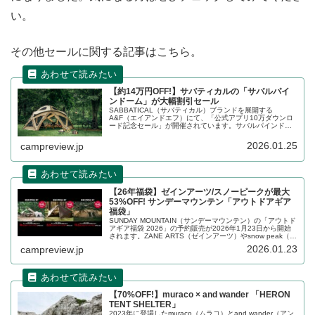
い。
その他セールに関する記事はこちら。
【約14万円OFF!】サバティカルの「サバルパイ
ンドーム」が大幅割引セール
SABBATICAL（サバティカル）ブランドを展開する
A&F（エイアンドエフ）にて、「公式アプリ10万ダウンロ
ード記念セール」が開催されています。サバルパインドー
ムは70%、金額にして138,600円OFFで販売されていま
す。その他アルニカが40%、スカイパイロット シンセティ
2026.01.25
campreview.jp
ックが50%となっています。詳細をレビューします。
【26年福袋】ゼインアーツ/スノーピークが最大
53%OFF! サンデーマウンテン「アウトドアギア
福袋」
SUNDAY MOUNTAIN（サンデーマウンテン）の「アウトド
アギア福袋 2026」の予約販売が2026年1月23日から開始
されます。ZANE ARTS（ゼインアーツ）やsnow peak（ス
ノーピーク）の人気テントがお得に購入できるセッ...
2026.01.23
campreview.jp
【70%OFF!】muraco × and wander 「HERON
TENT SHELTER」
2023年に登場したmuraco（ムラコ）とand wander（アン