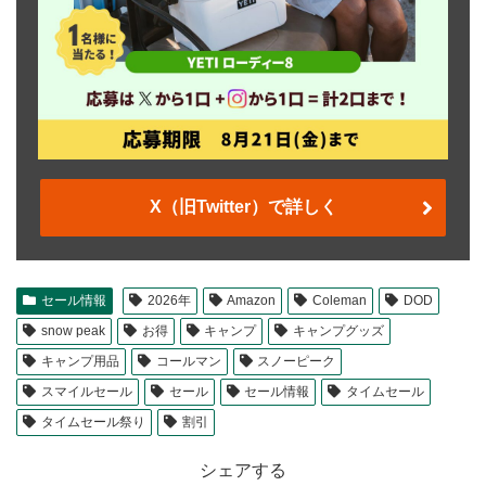
X（旧Twitter）で詳しく
セール情報
2026年
Amazon
Coleman
DOD
snow peak
お得
キャンプ
キャンプグッズ
キャンプ用品
コールマン
スノーピーク
スマイルセール
セール
セール情報
タイムセール
タイムセール祭り
割引
シェアする