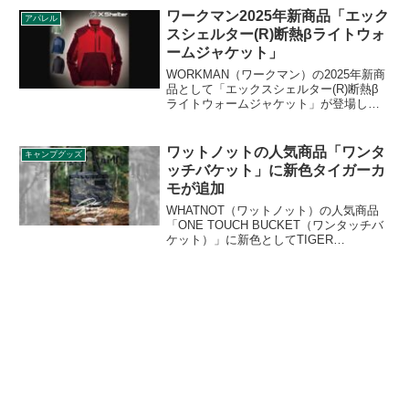
細をレビューします。
ワークマン2025年新商品「エック
アパレル
スシェルター(R)断熱βライトウォ
ームジャケット」
WORKMAN（ワークマン）の2025年新商
品として「エックスシェルター(R)断熱β
ライトウォームジャケット」が登場しま
した。外部からの冷気の影響を受けにく
い断熱素材XShelter（エックスシェルタ
ー）断熱βを採用したライトウォームジャ
ワットノットの人気商品「ワンタ
キャンプグッズ
ケットです。詳細をレビューします。
ッチバケット」に新色タイガーカ
モが追加
WHATNOT（ワットノット）の人気商品
「ONE TOUCH BUCKET（ワンタッチバ
ケット）」に新色としてTIGER
CAMO（タイガーカモ）が追加されまし
た。ワンタッチバケットの使いやすさは
そのままに、南ベトナムが発祥と言われ
るタイガーカモ柄を採用しています。詳
細をレビューします。