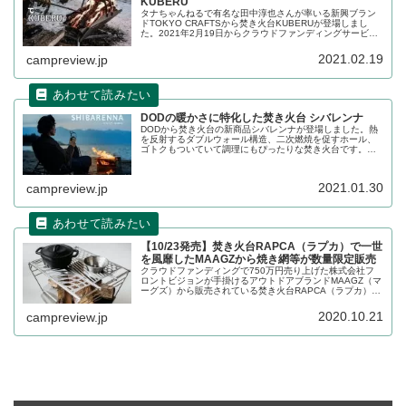
KUBERU
タナちゃんねるで有名な田中淳也さんが率いる新興ブラン
ドTOKYO CRAFTSから焚き火台KUBERUが登場しまし
た。2021年2月19日からクラウドファンディングサービス
Makuake（マクアケ）上で先行予約（応援購入）が可能で
す。詳細をレビューします。
2021.02.19
campreview.jp
DODの暖かさに特化した焚き火台 シバレンナ
DODから焚き火台の新商品シバレンナが登場しました。熱
を反射するダブルウォール構造、二次燃焼を促すホール、
ゴトクもついていて調理にもぴったりな焚き火台です。形
状を見るとUNIFLAME（ユニフレーム）の薪グリルにそっ
くりですが、違いはどこにあるのか、詳細をレビューしま
す。
2021.01.30
campreview.jp
【10/23発売】焚き火台RAPCA（ラプカ）で一世
を風靡したMAAGZから焼き網等が数量限定販売
クラウドファンディングで750万円売り上げた株式会社フ
ロントビジョンが手掛けるアウトドアブランドMAAGZ（マ
ーグズ）から販売されている焚き火台RAPCA（ラプカ）。
この焚き火台とセットで使いやすい焼き網などが2020年10
月23日から販売されます。その詳細をレビューします。
2020.10.21
campreview.jp