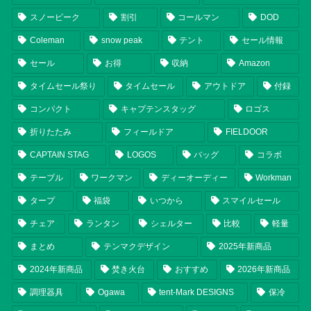
スノーピーク
割引
コールマン
DOD
Coleman
snow peak
テント
セール情報
セール
お得
収納
Amazon
タイムセール祭り
タイムセール
アウトドア
付録
コンパクト
キャプテンスタッグ
ロゴス
折りたたみ
フィールドア
FIELDOOR
CAPTAIN STAG
LOGOS
バッグ
コラボ
テーブル
ワークマン
ディーオーディー
Workman
タープ
福袋
いつから
スマイルセール
チェア
ランタン
シェルター
比較
軽量
まとめ
テンマクデザイン
2025年新商品
2024年新商品
焚き火台
おすすめ
2026年新商品
調理器具
Ogawa
tent-Mark DESIGNS
保冷