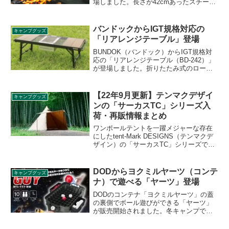
場しました。長さが42cmあったスチール
製の「フツーノトング」の小型モデル
で、長さは30cmに小型化され、アルミ素
材を採用することで重量は4分の1の75gに
バンドックからIGT規格対応の
キャンプグッズ
抑えられています。詳細をレビューしま
「リアレンジテーブル」登場
す。
BUNDOK（バンドック）からIGT規格対
応の「リアレンジテーブル（BD-242）」
が登場しました。折りたたみ式のローテ
ーブルで、木目とメッシュの天板8枚を載
せるだけで簡単にセットアップできま
す。snow peak（スノーピーク）のIGT規
【22年9月更新】テンマクデザイ
キャンプグッズ
格に対応しており、フラットバーナーな
ンの「サーカスTC」シリーズ入
ども載せられます。詳細をレビューしま
荷・再販情報まとめ
す。
ワンポールテントを一躍メジャーな存在
にしたtent-Mark DESIGNS（テンマクデ
ザイン）の「サーカスTC」シリーズです
が、高機能な割に価格も手頃で再入荷の
度に売り切れ、品薄状態になっていま
す。入荷や再販情報を随時まとめます。
DODからヨクミルヤーツ（コンテ
キャンプグッズ
ナ）で遊べる「ヤーツ」登場
DODのコンテナ「ヨクミルヤーツ」の蓋
の裏側でボール遊びができる「ヤーツ」
が販売開始されました。冬キャンプで巣
篭もりがちになり手持ち無沙汰になって
も楽しめるゲーム性のある商品です。詳