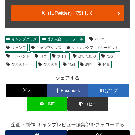
X（旧Twitter）で詳しく
キャンプグッズ
焚き火台・ナイフ・斧
YOKA
キャンプ
キャンプグッズ
クッキングファイヤーピット
コンパクト
ヨカ
ライト
折りたたみ
比較
焚き火シート
焚き火台
詳細
調理
軽量
シェアする
X
Facebook
はてブ
LINE
コピー
企画・制作: キャンプレビュー編集部をフォローする