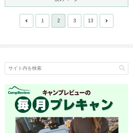
前
次
1
2
3
13
へ
へ