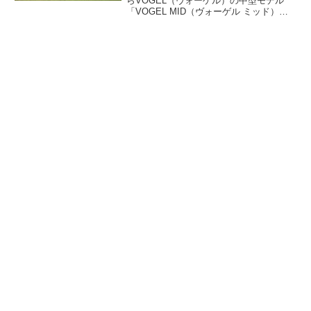
らVOGEL（ヴォーゲル）の中型モデル
「VOGEL MID（ヴォーゲル ミッド）」
が登場しました。ドーム+タープ一体型テ
ントとして人気のVOGEL（ヴォーゲル）
を2～3人定員のファミリーキャンプ・デ
ュオキャンプ向けテントとしてダウンサ
イズしたモデルです。詳細をレビューし
ます。