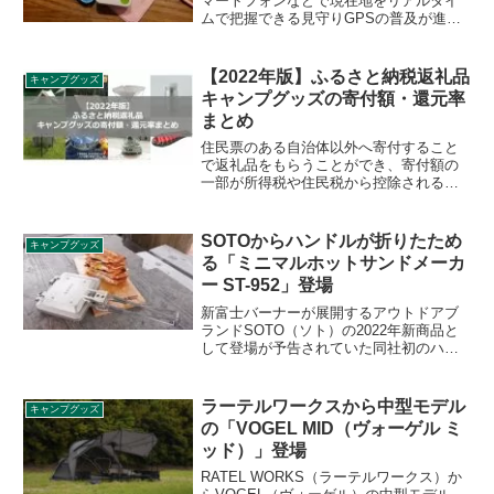
マートフォンなどで現在地をリアルタイ
ムで把握できる見守りGPSの普及が進ん
でいます。キャンプ場での不幸な事故を
防ぐ意味でも活用できます。今回は「み
もり」の見守りGPSと防水ケースをご紹
【2022年版】ふるさと納税返礼品
キャンプグッズ
介します。
キャンプグッズの寄付額・還元率
まとめ
住民票のある自治体以外へ寄付すること
で返礼品をもらうことができ、寄付額の
一部が所得税や住民税から控除されると
いう仕組みのふるさと納税ですが、地方
の特産品だけでなく、キャンプグッズも
返礼品としてもらえる自治体がありま
SOTOからハンドルが折りたため
キャンプグッズ
す。寄付額と還元率をまとめます。
る「ミニマルホットサンドメーカ
ー ST-952」登場
新富士バーナーが展開するアウトドアブ
ランドSOTO（ソト）の2022年新商品と
して登場が予告されていた同社初のハン
ドルが折りたためる「ミニマルホットサ
ンドメーカー ST-952」が発売されまし
た。詳細をレビューします。
ラーテルワークスから中型モデル
キャンプグッズ
の「VOGEL MID（ヴォーゲル ミ
ッド）」登場
RATEL WORKS（ラーテルワークス）か