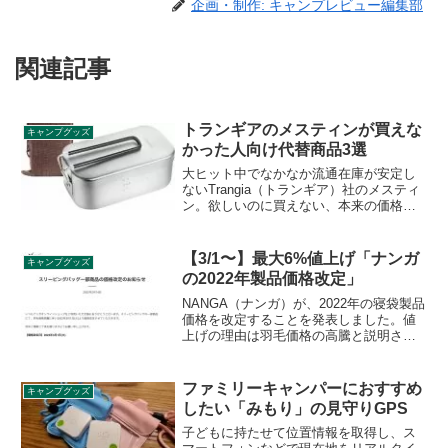
企画・制作: キャンプレビュー編集部
関連記事
トランギアのメスティンが買えな
キャンプグッズ
かった人向け代替商品3選
大ヒット中でなかなか流通在庫が安定し
ないTrangia（トランギア）社のメスティ
ン。欲しいのに買えない、本来の価格よ
り高くなってしまってタイミングを逃し
てしまったという方もいるかと思いま
す。そんな方向けにトランギア以外のメ
【3/1〜】最大6%値上げ「ナンガ
キャンプグッズ
スティンをご紹介します。
の2022年製品価格改定」
NANGA（ナンガ）が、2022年の寝袋製品
価格を改定することを発表しました。値
上げの理由は羽毛価格の高騰と説明され
ています。7製品について価格改定が発表
されており、新価格は2022年3月1日より
適用されます。詳細をレビューします。
ファミリーキャンパーにおすすめ
キャンプグッズ
したい「みもり」の見守りGPS
子どもに持たせて位置情報を取得し、ス