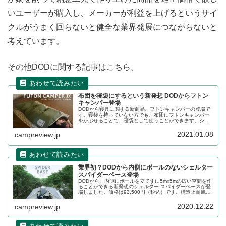
いユーザーが購入し、メーカーが利益を上げるというサイ
クルがうまく回らないと健全な業界発展につながらないと
考えています。
その他DODに関する記事はこちら。
布団を寝袋にするという新発想 DODからフトン
キャンパー登場
DODから寝具に関する新商品、フトンキャンパーの登場で
す。寝袋を持っていない方でも、布団にフトンキャンパー
をかぶせることで、寝袋として使うことができます。シン
グルサイズとダブルサイズの2サイズ展開です。詳細をレビ
ューします。
2021.01.08
campreview.jp
業界初？DODから内側にポールのないシェルター
スパイダーベース登場
DODから、内側にポールを立てずに5mx5mの広い空間を作
ることができる新発想のシェルター スパイダーベースが登
場しました。価格は93,500円（税込）です。構造上耐風性
が心配になりますが、商品の詳細をレビューします。
2020.12.22
campreview.jp