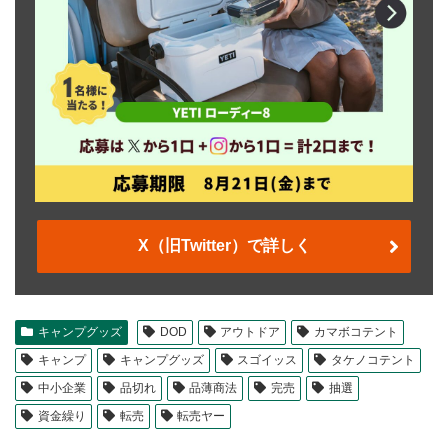
X（旧Twitter）で詳しく
キャンプグッズ
DOD
アウトドア
カマボコテント
キャンプ
キャンプグッズ
スゴイッス
タケノコテント
中小企業
品切れ
品薄商法
完売
抽選
資金繰り
転売
転売ヤー