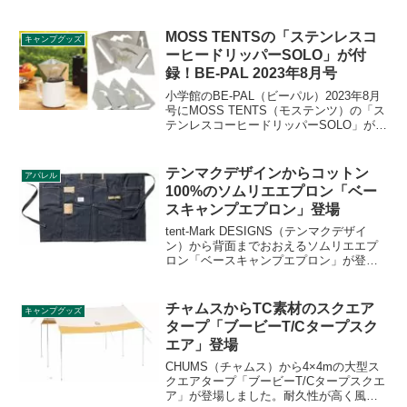
人気商品である「焚き火テーブル」のス
ペースを拡張する便利なアイテムです。
詳細をレビューします。
MOSS TENTSの「ステンレスコ
キャンプグッズ
ーヒードリッパーSOLO」が付
録！BE-PAL 2023年8月号
小学館のBE-PAL（ビーパル）2023年8月
号にMOSS TENTS（モステンツ）の「ス
テンレスコーヒードリッパーSOLO」が付
録として付きます。ステンレス製で重量
わずか50gと軽量で、1～2杯用のコーヒー
フィルターをセットできるドリッパーで
テンマクデザインからコットン
アパレル
す。詳細をレビューします。
100%のソムリエエプロン「ベー
スキャンプエプロン」登場
tent-Mark DESIGNS（テンマクデザイ
ン）から背面までおおえるソムリエエプ
ロン「ベースキャンプエプロン」が登場
しました。コットン100%素材でデニムの
ような色落ちが楽しめるエプロンとなっ
ています。詳細をレビューします。
チャムスからTC素材のスクエア
キャンプグッズ
タープ「ブービーT/Cタープスク
エア」登場
CHUMS（チャムス）から4×4mの大型ス
クエアタープ「ブービーT/Cタープスクエ
ア」が登場しました。耐久性が高く風合