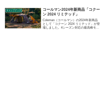
いの良いT/C素材（ポリエステル・コット
ン）を使用したスクエアタープです。詳
細をレビューします。
コールマン2024年新商品「コクー
キャンプグッズ
ン 2024 リミテッド」
Coleman（コールマン）の2024年新商品
として「コクーン 2024 リミテッド」が登
場しました。4シーズン対応の最高峰モデ
ル「コクーンⅢ」の限定カラーバージョ
ンで、圧倒的な存在感を放つMASTERブ
ラウンのスペシャルモデルです。詳細を
レビューします。