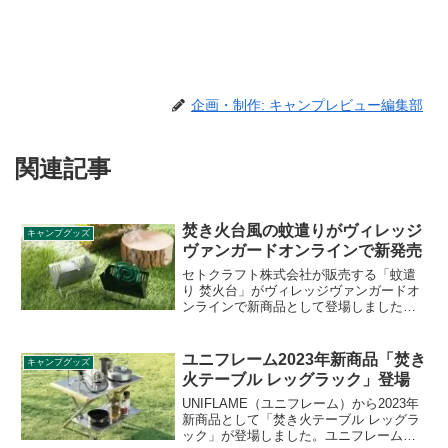
企画・制作: キャンプレビュー編集部
関連記事
焚き火台風の蚊遣りがヴィレッジ
キャンプグッズ
ヴァンガードオンラインで新発売
セトクラフト株式会社が販売する「蚊遣
り 焚火台」がヴィレッジヴァンガードオ
ンラインで新商品として登場しました。
予約注文受付中で2021年8月下旬〜9月上
旬の発送予定となっています。詳細をレ
ビューします。
ユニフレーム2023年新商品「焚き
キャンプグッズ
火テーブル レッグラック」登場
UNIFLAME（ユニフレーム）から2023年
新商品として「焚き火テーブル レッグラ
ック」が登場しました。ユニフレームの