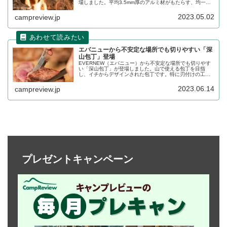
場しました。平均3.5mm厚のアルミ材がもたらす、均一な
加熱性能により火力によってレスポンス良く食材を加熱で
きます。詳細をレビューします。
2023.05.02
campreview.jp
エバニューから不安定な場所でも切りやすい「深
山包丁」登場
EVERNEW（エバニュー）から不安定な場所でも切りやす
い「深山包丁」が登場しました。山で使える包丁を目指
し、イチからデザインされた包丁です。特に刃付けの工程
は包丁の刃付けを得意とする職人の手によるもので、ナイ
フとは一味も二味も違う切り味を実現しています。詳細を
2023.06.14
campreview.jp
レビューします。
プレゼントキャンペーン