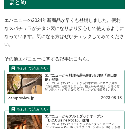
まとめ
エバニューの2024年新商品が早くも登場しました。便利
なスパチュラがチタン製になりより安心して使えるように
なっています。気になる方はぜひチェックしてみてくださ
い。
その他エバニューに関する記事はこちら。
エバニューから料理も薪も割れる刃物「深山剣
鉈」登場
EVERNEW（エバニュー）から打撃に強いハマグリ刃の
「深山剣鉈」が登場しました。根元から半分は、分厚く打
撃に強いハマグリ刃なのでバトニングも可能です。真ん中
から切先にかけて刃を薄く仕上げ、包丁の刃付けをするこ
とで料理もできる刃物です。詳細をレビューします。
2023.08.13
campreview.jp
エバニューからアルミダッチオーブン
「B.C.Cuisine Pot 16」登場
EVERNEW（エバニュー）からアルミダッチオーブン
「B.C.Cuisine Pot 16（B.C.クイジーンポット 16）」が登