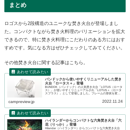
まとめ
ロゴスから2段構造のユニークな焚き火台が登場しまし
た。コンパクトながら焚き火料理のバリエーションを拡大
できるので、特に焚き火料理にこだわりのある方にはおす
すめです。気になる方はぜひチェックしてみてください。
その他焚き火台に関する記事はこちら。
バンドックから使いやすくリニューアルした焚き
火台「ロータス＋」登場
BUNDOK（バンドック）の人気焚き火台「LOTUS（ロータ
ス）」が使いやすくリニューアルされ「LOTUS＋（ロータ
スプラス）」として登場しました。フレームの形状を変更
し、焚き火の際の薪置きや補充がよりスムーズにできま
す。詳細をレビューします。
2022.11.24
campreview.jp
ハイランダーからコンパクトな六角焚き火台「六
花（りっか）」登場
Hilandar（ハイランダー）からコンパクトな六角焚き火台