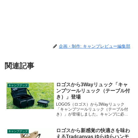
企画・制作: キャンプレビュー編集部
関連記事
ロゴスから3Wayリュック「キャ
キャンプグッズ
ンプツールリュック（テーブル付
き）」登場
LOGOS（ロゴス）から3Wayリュック
「キャンプツールリュック（テーブル付
き）」が登場しました。キャンプに必要
なものをひととおり収納できる31Lの大容
量リュックで、キャンプ場ではテーブル
とコンテナとして使うことができます。
ロゴスから新感覚の快適さを味わ
キャンプグッズ
詳細をレビューします。
えるTradcanvas ゆらゆらハンモ