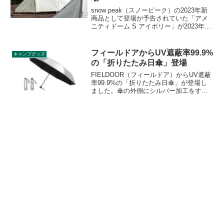
snow peak（スノーピーク）の2023年新
商品として登場が予告されていた「アメ
ニティドーム S アイボリー」が2023年4
月1日に発売です。US限定で発売してい
たアイボリーカラーのアメニティドームS
がいよいよ日本でも通常販売されます。
フィールドアからUV遮蔽率99.9%
キャンプグッズ
詳細をレビューします。
の「折りたたみ日傘」登場
FIELDOOR（フィールドア）からUV遮蔽
率99.9%の「折りたたみ日傘」が登場し
ました。傘の外側にシルバー加工をする
ことで日差しを反射します。傘の内側は
暗い色で地面からの照り返しを防ぎ、高
い遮熱効果を発揮します。詳細をレビュ
ーします。