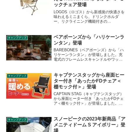
ックチェア登場
LOGOS（ロゴス）から新感覚の快適さを
味わえるミニまくら、ドリンクホルダ
ー、リクライニング機能付きの
「Tradcanvas ゆらゆらハンモックチェ
ア」が新たに登場しました。パーツを分
解できる組立て式で、コンパクトに収納
ベアボーンズから「ハリケーンラ
キャンプグッズ
可能です。詳細をレビューします。
ンタン」登場
BAREBONES（ベアボーンズ）から「ハ
リケーンランタン」が登場しました。充
電式のフレームレスキャンドルやワック
スキャンドルを入れて使用することで、
まるでヴィンテージのような本格的な雰
囲気を手軽に演出できるランタンです。
キャプテンスタッグから座面ヒー
キャンプグッズ
詳細をレビューします。
ター付き「あったかFDチェア＜
棚モック付＞」登場
CAPTAIN STAG（キャプテンスタッグ）
から座面ヒーター付き「あったかFDチェ
ア＜棚モック付＞」が登場しました。座
面を暖めるヒーター機能を搭載した、あ
ったか仕様のFDチェアで、収納時は厚さ
約80mmの薄型設計で、持ち運びに便利な
スノーピークの2023年新商品「ア
キャンプグッズ
ハンドル機能も備えています。詳細をレ
メニティドーム S アイボリー」登
ビューします。
場