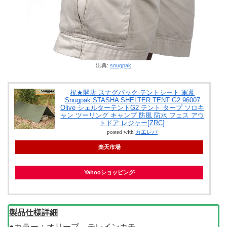
出典:
snugpak
祝★開店 スナグパック テントシート 軍幕
Snugpak STASHA SHELTER TENT G2 96007
Olive シェルターテントG2 テント タープ ソロキ
ャン ツーリング キャンプ 防風 防水 フェス アウ
トドア レジャー[ZRC]
posted with
カエレバ
楽天市場
Yahooショッピング
製品仕様詳細
●カラー：オリーブ、テレインカモ