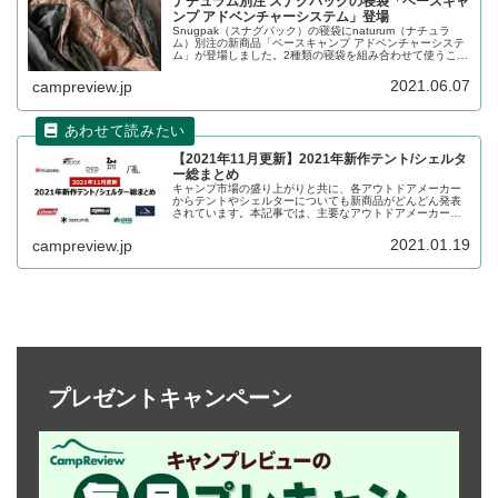
ナチュラム別注 スナグパックの寝袋「ベースキャ
ンプ アドベンチャーシステム」登場
Snugpak（スナグパック）の寝袋にnaturum（ナチュラ
ム）別注の新商品「ベースキャンプ アドベンチャーシステ
ム」が登場しました。2種類の寝袋を組み合わせて使うこと
により、3シーズンに対応できる化繊寝袋です。詳細をレビ
ューします。
2021.06.07
campreview.jp
【2021年11月更新】2021年新作テント/シェルタ
ー総まとめ
キャンプ市場の盛り上がりと共に、各アウトドアメーカー
からテントやシェルターについても新商品がどんどん発表
されています。本記事では、主要なアウトドアメーカーか
ら発表されるテントやシェルターをカテゴリ別にまとめて
紹介いたします。記事は随時最新情報に更新します。
2021.01.19
campreview.jp
プレゼントキャンペーン