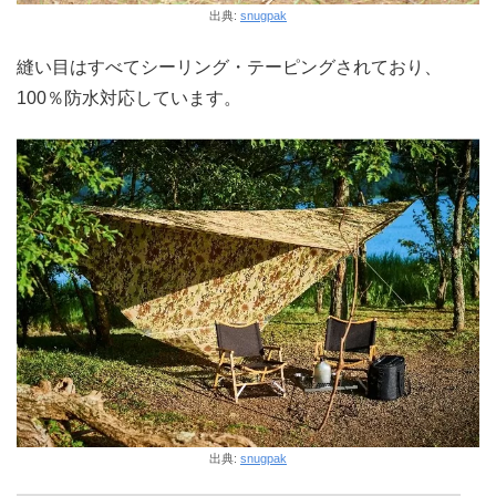
出典:
snugpak
縫い目はすべてシーリング・テーピングされており、
100％防水対応しています。
出典:
snugpak