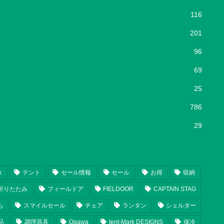
116
201
96
69
25
786
29
k
テント
セール情報
セール
お得
収納
折りたたみ
フィールドア
FIELDOOR
CAPTAIN STAG
ら
スマイルセール
チェア
ランタン
シェルター
品
調理器具
Ogawa
tent-Mark DESIGNS
保冷