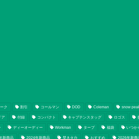
ピーク
割引
コールマン
DOD
Coleman
snow pea
ドア
付録
コンパクト
キャプテンスタッグ
ロゴス
ン
ディーオーディー
Workman
タープ
福袋
いつか
5年新商品
2024年新商品
焚き火台
おすすめ
2026年新商