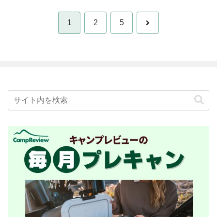
次
1
2
5
へ