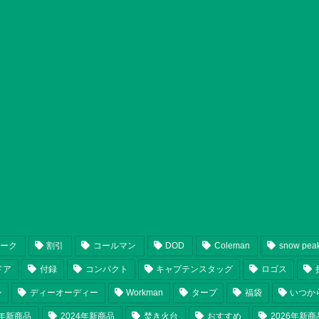
ピーク
割引
コールマン
DOD
Coleman
snow pea
ドア
付録
コンパクト
キャプテンスタッグ
ロゴス
ン
ディーオーディー
Workman
タープ
福袋
いつか
5年新商品
2024年新商品
焚き火台
おすすめ
2026年新商