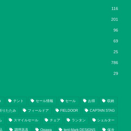
116
201
96
69
25
786
29
k
テント
セール情報
セール
お得
収納
折りたたみ
フィールドア
FIELDOOR
CAPTAIN STAG
ら
スマイルセール
チェア
ランタン
シェルター
品
調理器具
Ogawa
tent-Mark DESIGNS
保冷