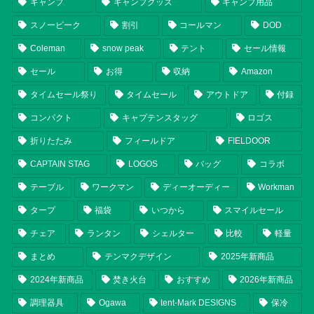
キャンプ
キャンプグッズ
キャンプ用品
スノーピーク
割引
コールマン
DOD
Coleman
snow peak
テント
セール情報
セール
お得
収納
Amazon
タイムセール祭り
タイムセール
アウトドア
付録
コンパクト
キャプテンスタッグ
ロゴス
折りたたみ
フィールドア
FIELDOOR
CAPTAIN STAG
LOGOS
バッグ
コラボ
テーブル
ワークマン
ディーオーディー
Workman
タープ
福袋
いつから
スマイルセール
チェア
ランタン
シェルター
比較
軽量
まとめ
テンマクデザイン
2025年新商品
2024年新商品
焚き火台
おすすめ
2026年新商品
調理器具
Ogawa
tent-Mark DESIGNS
保冷