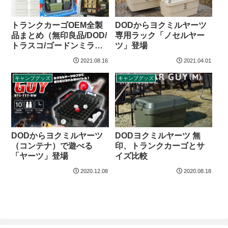
トランクカーゴOEM全製
DODからヨクミルヤーツ
品まとめ（無印良品/DOD/
専用ラック「ノセルヤー
トラスコ/ゴードンミラー
ツ」登場
等）
2021.08.16
2021.04.01
キャンプグッズ
キャンプグッズ
DODからヨクミルヤーツ
DODヨクミルヤーツ 無
（コンテナ）で遊べる
印、トランクカーゴとサ
「ヤーツ」登場
イズ比較
2020.12.08
2020.08.18