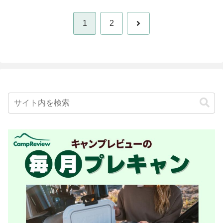
次
1
2
へ