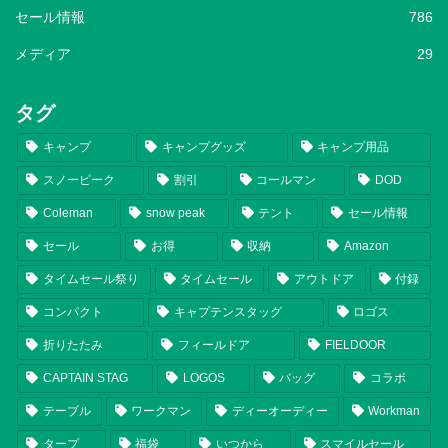
セール情報
786
メディア
29
タグ
キャンプ
キャンプグッズ
キャンプ用品
スノーピーク
割引
コールマン
DOD
Coleman
snow peak
テント
セール情報
セール
お得
収納
Amazon
タイムセール祭り
タイムセール
アウトドア
付録
コンパクト
キャプテンスタッグ
ロゴス
折りたたみ
フィールドア
FIELDOOR
CAPTAIN STAG
LOGOS
バッグ
コラボ
テーブル
ワークマン
ディーオーディー
Workman
タープ
福袋
いつから
スマイルセール