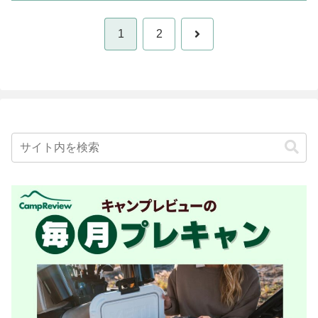
次
1
2
へ