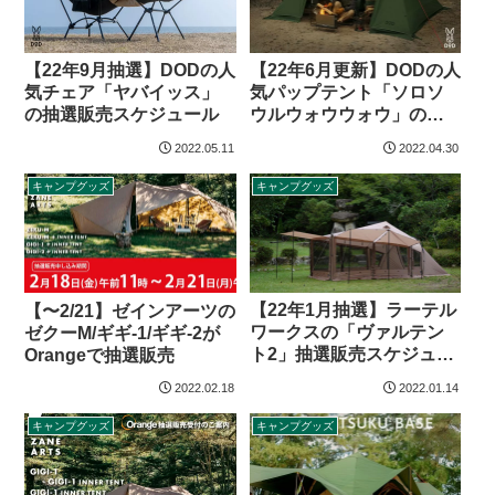
【22年9月抽選】DODの人
【22年6月更新】DODの人
気チェア「ヤバイッス」
気パップテント「ソロソ
の抽選販売スケジュール
ウルウォウウォウ」の抽
選販売スケジュール
2022.05.11
2022.04.30
キャンプグッズ
キャンプグッズ
【22年1月抽選】ラーテル
【〜2/21】ゼインアーツの
ワークスの「ヴァルテン
ゼクーM/ギギ-1/ギギ-2が
ト2」抽選販売スケジュー
Orangeで抽選販売
ル
2022.02.18
2022.01.14
キャンプグッズ
キャンプグッズ