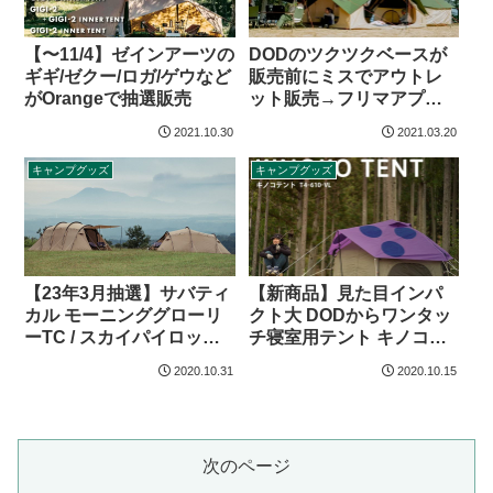
【〜11/4】ゼインアーツの
DODのツクツクベースが
ギギ/ゼクー/ロガ/ゲウなど
販売前にミスでアウトレ
がOrangeで抽選販売
ット販売→フリマアプリ
で22万円で転売
2021.10.30
2021.03.20
キャンプグッズ
キャンプグッズ
【23年3月抽選】サバティ
【新商品】見た目インパ
カル モーニンググローリ
クト大 DODからワンタッ
ーTC / スカイパイロット
チ寝室用テント キノコテ
TC / アルニカ / ギリアの抽
ントに新色登場
2020.10.31
2020.10.15
選スケジュール
次のページ