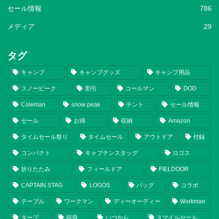
セール情報
786
メディア
29
タグ
キャンプ
キャンプグッズ
キャンプ用品
スノーピーク
割引
コールマン
DOD
Coleman
snow peak
テント
セール情報
セール
お得
収納
Amazon
タイムセール祭り
タイムセール
アウトドア
付録
コンパクト
キャプテンスタッグ
ロゴス
折りたたみ
フィールドア
FIELDOOR
CAPTAIN STAG
LOGOS
バッグ
コラボ
テーブル
ワークマン
ディーオーディー
Workman
タープ
福袋
いつから
スマイルセール