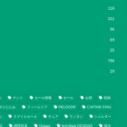
116
201
96
69
25
786
29
k
テント
セール情報
セール
お得
収納
折りたたみ
フィールドア
FIELDOOR
CAPTAIN STAG
ら
スマイルセール
チェア
ランタン
シェルター
品
調理器具
Ogawa
tent-Mark DESIGNS
保冷