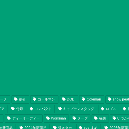
ピーク
割引
コールマン
DOD
Coleman
snow pea
ドア
付録
コンパクト
キャプテンスタッグ
ロゴス
ン
ディーオーディー
Workman
タープ
福袋
いつか
5年新商品
2024年新商品
焚き火台
おすすめ
2026年新商