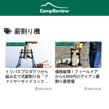
薪割り機
キャンプグッズ
キャンプグッズ
トリパスプロダクツから
価格破壊！フィールドア
組み立て式薪割り台「フ
から4,950円のアイアン薪
ァイヤーサイドコックピ
割り器登場
ット」登場
2021.10.24
2021.01.20