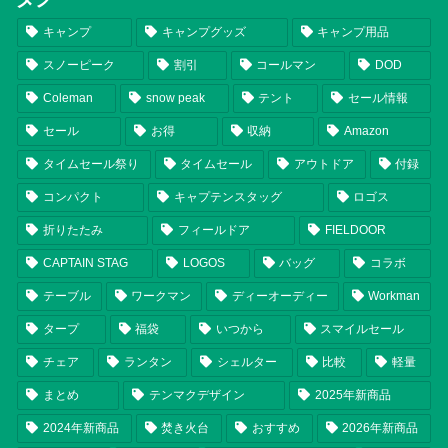
キャンプ
キャンプグッズ
キャンプ用品
スノーピーク
割引
コールマン
DOD
Coleman
snow peak
テント
セール情報
セール
お得
収納
Amazon
タイムセール祭り
タイムセール
アウトドア
付録
コンパクト
キャプテンスタッグ
ロゴス
折りたたみ
フィールドア
FIELDOOR
CAPTAIN STAG
LOGOS
バッグ
コラボ
テーブル
ワークマン
ディーオーディー
Workman
タープ
福袋
いつから
スマイルセール
チェア
ランタン
シェルター
比較
軽量
まとめ
テンマクデザイン
2025年新商品
2024年新商品
焚き火台
おすすめ
2026年新商品