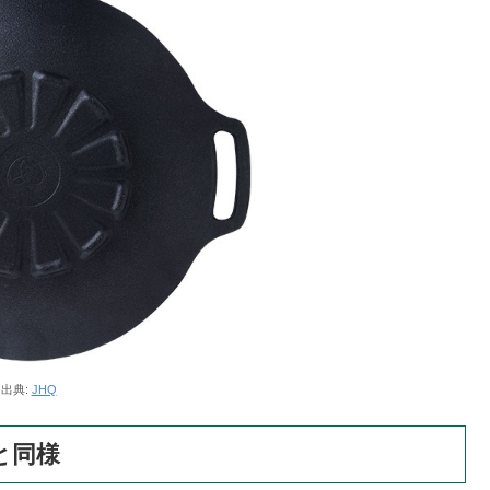
出典:
JHQ
と同様