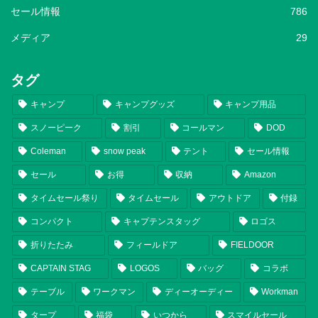
セール情報
786
メディア
29
タグ
キャンプ
キャンプグッズ
キャンプ用品
スノーピーク
割引
コールマン
DOD
Coleman
snow peak
テント
セール情報
セール
お得
収納
Amazon
タイムセール祭り
タイムセール
アウトドア
付録
コンパクト
キャプテンスタッグ
ロゴス
折りたたみ
フィールドア
FIELDOOR
CAPTAIN STAG
LOGOS
バッグ
コラボ
テーブル
ワークマン
ディーオーディー
Workman
タープ
福袋
いつから
スマイルセール