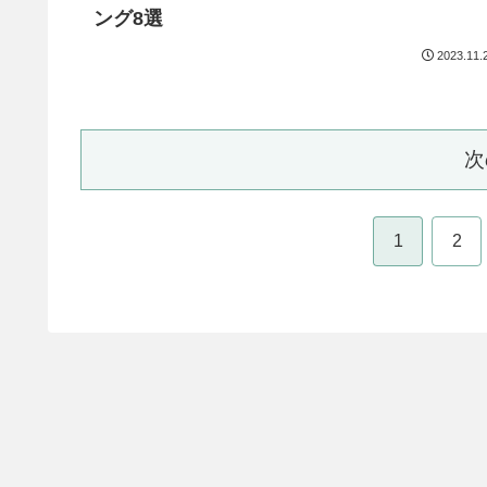
ング8選
2023.11.
次
1
2