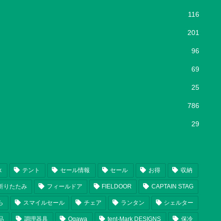
116
201
96
69
25
786
29
k
テント
セール情報
セール
お得
収納
折りたたみ
フィールドア
FIELDOOR
CAPTAIN STAG
ら
スマイルセール
チェア
ランタン
シェルター
品
調理器具
Ogawa
tent-Mark DESIGNS
保冷