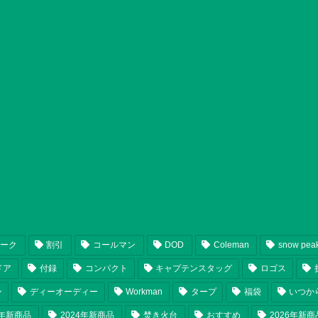
ピーク
割引
コールマン
DOD
Coleman
snow pea
ドア
付録
コンパクト
キャプテンスタッグ
ロゴス
ン
ディーオーディー
Workman
タープ
福袋
いつか
5年新商品
2024年新商品
焚き火台
おすすめ
2026年新商