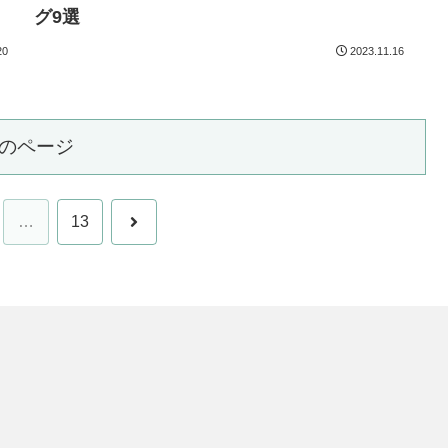
グ9選
20
2023.11.16
のページ
次
…
13
へ