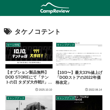
タケノコテント
セール情報
キャンプグッズ
【オプション製品無料】
【10/3〜】最大33%値上げ
DOD STOREにて「テン
「DODストアの2022年価
トの日 タダダ大作戦!!」セ
格改定」
ール開催
2025.10.10
2022.06.14
キャンプグッズ
キャンプグッズ