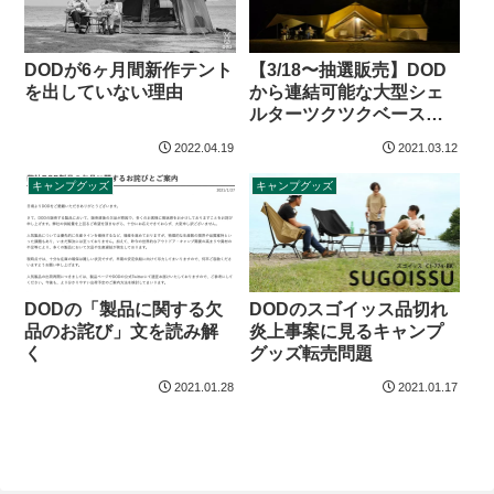
DODが6ヶ月間新作テント
【3/18〜抽選販売】DOD
を出していない理由
から連結可能な大型シェ
ルターツクツクベース登
場
2022.04.19
2021.03.12
キャンプグッズ
キャンプグッズ
DODの「製品に関する欠
DODのスゴイッス品切れ
品のお詫び」文を読み解
炎上事案に見るキャンプ
く
グッズ転売問題
2021.01.28
2021.01.17