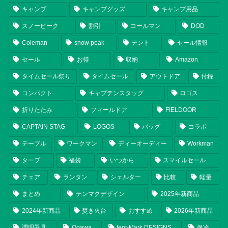
キャンプ
キャンプグッズ
キャンプ用品
スノーピーク
割引
コールマン
DOD
Coleman
snow peak
テント
セール情報
セール
お得
収納
Amazon
タイムセール祭り
タイムセール
アウトドア
付録
コンパクト
キャプテンスタッグ
ロゴス
折りたたみ
フィールドア
FIELDOOR
CAPTAIN STAG
LOGOS
バッグ
コラボ
テーブル
ワークマン
ディーオーディー
Workman
タープ
福袋
いつから
スマイルセール
チェア
ランタン
シェルター
比較
軽量
まとめ
テンマクデザイン
2025年新商品
2024年新商品
焚き火台
おすすめ
2026年新商品
調理器具
Ogawa
tent-Mark DESIGNS
保冷