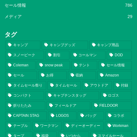
セール情報
786
メディア
29
タグ
キャンプ
キャンプグッズ
キャンプ用品
スノーピーク
割引
コールマン
DOD
Coleman
snow peak
テント
セール情報
セール
お得
収納
Amazon
タイムセール祭り
タイムセール
アウトドア
付録
コンパクト
キャプテンスタッグ
ロゴス
折りたたみ
フィールドア
FIELDOOR
CAPTAIN STAG
LOGOS
バッグ
コラボ
テーブル
ワークマン
ディーオーディー
Workman
タープ
福袋
いつから
スマイルセール