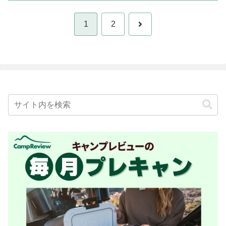
次
1
2
へ