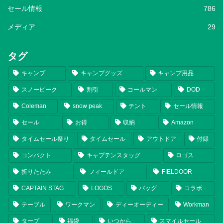
セール情報
786
メディア
29
タグ
キャンプ
キャンプグッズ
キャンプ用品
スノーピーク
割引
コールマン
DOD
Coleman
snow peak
テント
セール情報
セール
お得
収納
Amazon
タイムセール祭り
タイムセール
アウトドア
付録
コンパクト
キャプテンスタッグ
ロゴス
折りたたみ
フィールドア
FIELDOOR
CAPTAIN STAG
LOGOS
バッグ
コラボ
テーブル
ワークマン
ディーオーディー
Workman
タープ
福袋
いつから
スマイルセール