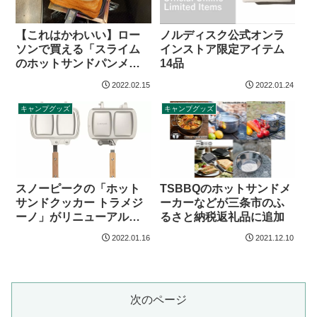
【これはかわいい】ロー
ノルディスク公式オンラ
ソンで買える「スライム
インストア限定アイテム
のホットサンドパンメー
14品
カー」
2022.02.15
2022.01.24
キャンプグッズ
キャンプグッズ
スノーピークの「ホット
TSBBQのホットサンドメ
サンドクッカー トラメジ
ーカーなどが三条市のふ
ーノ」がリニューアルし
るさと納税返礼品に追加
て中国製に
2022.01.16
2021.12.10
次のページ